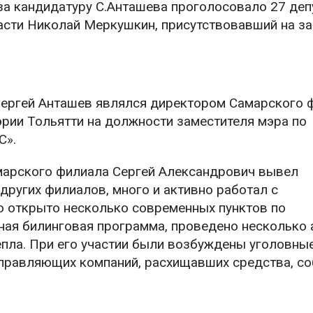
за кандидатуру С.Анташева проголосовало 27 деп
сти Николай Меркушкин, присутствовавший на за
 Сергей Анташев являлся директором Самарского 
рии Тольятти на должности заместителя мэра по
С».
марского филиала Сергей Александрович вывел
ругих филиалов, много и активно работал с
о открыто несколько современных пунктов по
ая билинговая программа, проведено несколько 
пла. При его участии были возбуждены уголовные
правляющих компаний, расхищавших средства, с