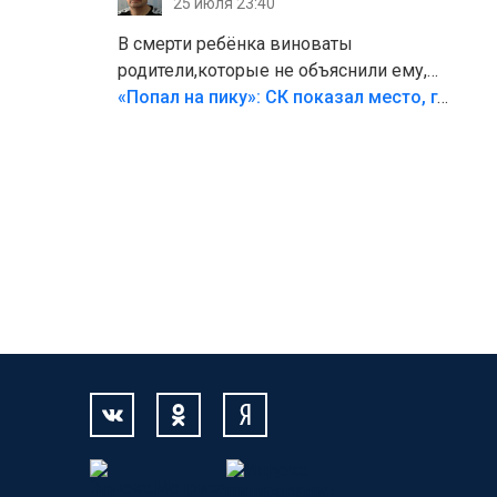
25 июля 23:40
В смерти ребёнка виноваты
родители,которые не объяснили ему,
что такое хорошо и что такое плохо!
«Попал на пику»: СК показал место, где был смертельно травмирован ребенок в Тольятти
Лезть через такой забор,верх
безумия,есть же калитка,ворота!
Жалко ребёнка,но он сам выбрал свою
судьбу.