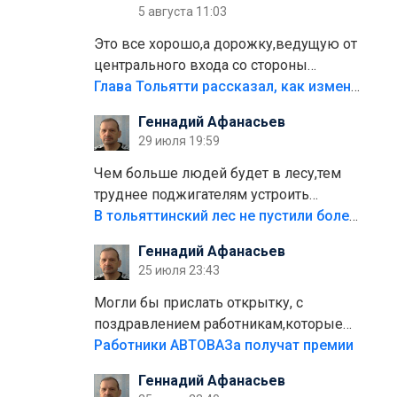
5 августа 11:03
Это все хорошо,а дорожку,ведущую от
центрального входа со стороны
кафе"Мираж" к аттракционам слабо
Глава Тольятти рассказал, как изменится парк Центрального района
доделать?А то бордюры положили,а
Геннадий Афанасьев
плитки не хватило,т.к.осенью и зимой
29 июля 19:59
лежала в парке и испортилась.Да
еще,видимо,часть украли.
Чем больше людей будет в лесу,тем
труднее поджигателям устроить
пожар.Тех кто разводит костры,тех
В тольяттинский лес не пустили более тысячи автомобилей
надо безбожно штрафовать.Камер
Геннадий Афанасьев
полно стоит,почему водители всё
25 июля 23:43
равно едут в лес? Штрафы мизерные.
Могли бы прислать открытку, с
поздравлением работникам,которые
больше сорока лет отработали на
Работники АВТОВАЗа получат премии
предприятии.
Геннадий Афанасьев