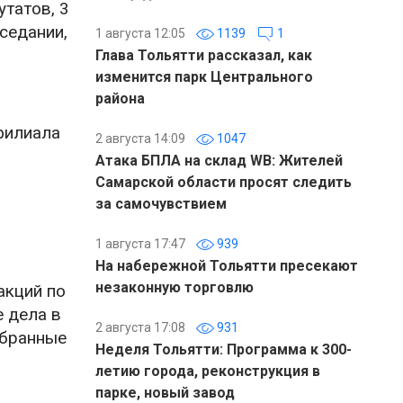
утатов, 3
седании,
1 августа 12:05
1139
1
Глава Тольятти рассказал, как
изменится парк Центрального
района
филиала
2 августа 14:09
1047
Атака БПЛА на склад WB: Жителей
Самарской области просят следить
за самочувствием
1 августа 17:47
939
На набережной Тольятти пресекают
незаконную торговлю
акций по
 дела в
2 августа 17:08
931
обранные
Неделя Тольятти: Программа к 300-
летию города, реконструкция в
парке, новый завод