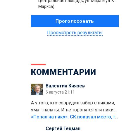
Центральная площадь, ул. Мира и ул. К.
Маркса)
Просмотреть результаты
КОММЕНТАРИИ
Валентин Князев
6 августа 21:11
А у того, кто соорудил забор с пиками,
ума - палаты. И не торопятся эти пики
срезать
«Попал на пику»: СК показал место, где был смертельно травмирован ребенок в Тольятти
Сергей Гецман