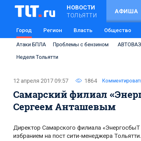
НОВОСТИ
АФИША
ТОЛЬЯТТИ
Город
Регион
Власть
Общество
Атаки БПЛА
Проблемы с бензином
АВТОВАЗ
Неделя Тольятти
12 апреля 2017 09:57
1864
Комментироват
Самарский филиал «Энер
Сергеем Анташевым
Директор Самарского филиала «ЭнергосбыТ П
избранием на пост сити-менеджера Тольятти