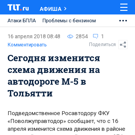
АФИША
Атаки БПЛА
Проблемы с бензином
АВТОВАЗ
16 апреля 2018 08:48
2854
1
Ремонт Центральной площади
Поделиться
Комментировать
Сегодня изменится
Ремонт Обводного шоссе
схема движения на
Набережная Тольятти
автодороге М-5 в
Неделя Тольятти
Тольятти
Подведомственное Росавтодору ФКУ
«Поволжуправтодор» сообщает, что с 16
апреля изменится схема движения в районе