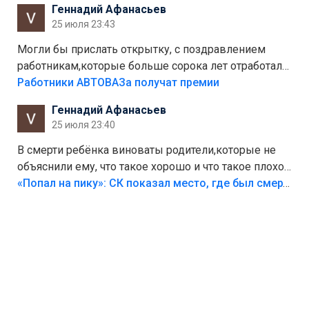
Геннадий Афанасьев
Штрафы мизерные.
25 июля 23:43
Могли бы прислать открытку, с поздравлением
работникам,которые больше сорока лет отработали
на предприятии.
Работники АВТОВАЗа получат премии
Геннадий Афанасьев
25 июля 23:40
В смерти ребёнка виноваты родители,которые не
объяснили ему, что такое хорошо и что такое плохо!
Лезть через такой забор,верх безумия,есть же
«Попал на пику»: СК показал место, где был смертельно травмирован ребенок в Тольятти
калитка,ворота! Жалко ребёнка,но он сам выбрал
свою судьбу.