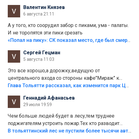
Валентин Князев
6 августа 21:11
А у того, кто соорудил забор с пиками, ума - палаты.
И не торопятся эти пики срезать
«Попал на пику»: СК показал место, где был смертельно травмирован ребенок в Тольятти
Сергей Гецман
5 августа 11:03
Это все хорошо,а дорожку,ведущую от
центрального входа со стороны кафе"Мираж" к
аттракционам слабо доделать?А то бордюры
Глава Тольятти рассказал, как изменится парк Центрального района
положили,а плитки не хватило,т.к.осенью и зимой
Геннадий Афанасьев
лежала в парке и испортилась.Да еще,видимо,часть
29 июля 19:59
украли.
Чем больше людей будет в лесу,тем труднее
поджигателям устроить пожар.Тех кто разводит
костры,тех надо безбожно штрафовать.Камер полно
В тольяттинский лес не пустили более тысячи автомобилей
стоит,почему водители всё равно едут в лес?