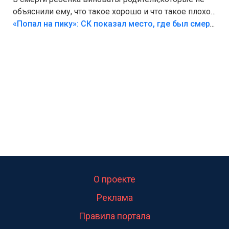
объяснили ему, что такое хорошо и что такое плохо!
Лезть через такой забор,верх безумия,есть же
«Попал на пику»: СК показал место, где был смертельно травмирован ребенок в Тольятти
калитка,ворота! Жалко ребёнка,но он сам выбрал
свою судьбу.
О проекте
Реклама
Правила портала