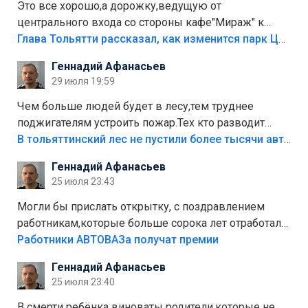
Это все хорошо,а дорожку,ведущую от
центрального входа со стороны кафе"Мираж" к
аттракционам слабо доделать?А то бордюры
Глава Тольятти рассказал, как изменится парк Центрального района
положили,а плитки не хватило,т.к.осенью и зимой
Геннадий Афанасьев
лежала в парке и испортилась.Да еще,видимо,часть
29 июля 19:59
украли.
Чем больше людей будет в лесу,тем труднее
поджигателям устроить пожар.Тех кто разводит
костры,тех надо безбожно штрафовать.Камер полно
В тольяттинский лес не пустили более тысячи автомобилей
стоит,почему водители всё равно едут в лес?
Геннадий Афанасьев
Штрафы мизерные.
25 июля 23:43
Могли бы прислать открытку, с поздравлением
работникам,которые больше сорока лет отработали
на предприятии.
Работники АВТОВАЗа получат премии
Геннадий Афанасьев
25 июля 23:40
В смерти ребёнка виноваты родители,которые не