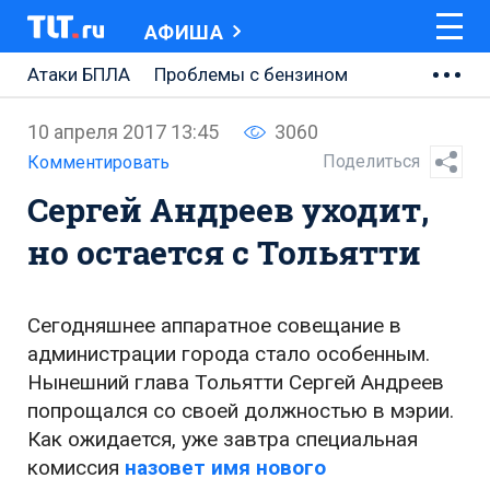
АФИША
Атаки БПЛА
Проблемы с бензином
АВТОВАЗ
10 апреля 2017 13:45
3060
Ремонт Центральной площади
Поделиться
Комментировать
Сергей Андреев уходит,
Ремонт Обводного шоссе
но остается с Тольятти
Набережная Тольятти
Неделя Тольятти
Сегодняшнее аппаратное совещание в
администрации города стало особенным.
Нынешний глава Тольятти Сергей Андреев
попрощался со своей должностью в мэрии.
Как ожидается, уже завтра специальная
комиссия
назовет имя нового