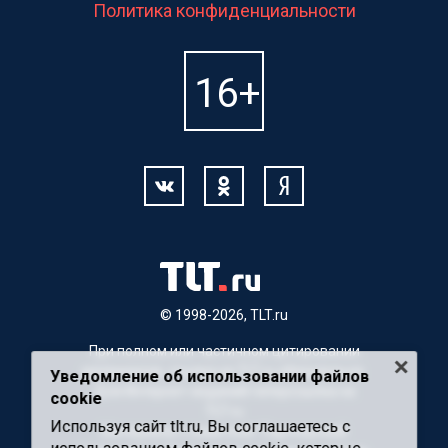
Политика конфиденциальности
© 1998-2026, TLT.ru
При полном или частичном цитировании
материалов, ссылка на TLT.ru обязательна.
Уведомление об использовании файлов
Для Интернет-изданий гиперссылка на
cookie
TLT.ru
Используя сайт tlt.ru, Вы соглашаетесь с
Материалы с пометкой "Партнерский