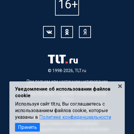
© 1998-2026, TLT.ru
При полном или частичном цитировании
материалов, ссылка на TLT.ru обязательна.
Уведомление об использовании файлов
Для Интернет-изданий гиперссылка на
cookie
TLT.ru
Используя сайт tlt.ru, Вы соглашаетесь с
Материалы с пометкой "Партнерский
использованием файлов cookie, которые
материал" публикуются на правах рекламы.
указаны в
Политике конфиденциальности
Редакция сайта не несет ответственности
за достоверность информации,
Принять
содержащейся в рекламных объявлениях