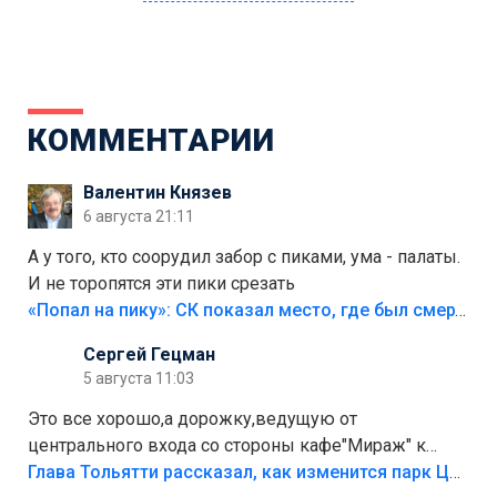
КОММЕНТАРИИ
Валентин Князев
6 августа 21:11
А у того, кто соорудил забор с пиками, ума - палаты.
И не торопятся эти пики срезать
«Попал на пику»: СК показал место, где был смертельно травмирован ребенок в Тольятти
Сергей Гецман
5 августа 11:03
Это все хорошо,а дорожку,ведущую от
центрального входа со стороны кафе"Мираж" к
аттракционам слабо доделать?А то бордюры
Глава Тольятти рассказал, как изменится парк Центрального района