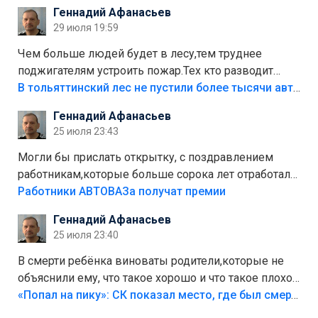
положили,а плитки не хватило,т.к.осенью и зимой
Геннадий Афанасьев
лежала в парке и испортилась.Да еще,видимо,часть
29 июля 19:59
украли.
Чем больше людей будет в лесу,тем труднее
поджигателям устроить пожар.Тех кто разводит
костры,тех надо безбожно штрафовать.Камер полно
В тольяттинский лес не пустили более тысячи автомобилей
стоит,почему водители всё равно едут в лес?
Геннадий Афанасьев
Штрафы мизерные.
25 июля 23:43
Могли бы прислать открытку, с поздравлением
работникам,которые больше сорока лет отработали
на предприятии.
Работники АВТОВАЗа получат премии
Геннадий Афанасьев
25 июля 23:40
В смерти ребёнка виноваты родители,которые не
объяснили ему, что такое хорошо и что такое плохо!
Лезть через такой забор,верх безумия,есть же
«Попал на пику»: СК показал место, где был смертельно травмирован ребенок в Тольятти
калитка,ворота! Жалко ребёнка,но он сам выбрал