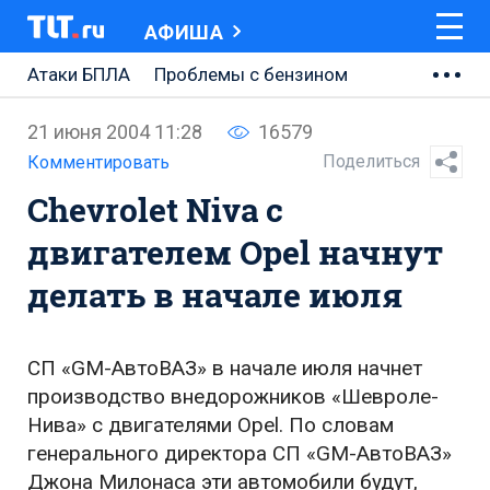
АФИША
Атаки БПЛА
Проблемы с бензином
АВТОВАЗ
21 июня 2004 11:28
16579
Ремонт Центральной площади
Поделиться
Комментировать
Сhevrolet Niva с
Ремонт Обводного шоссе
двигателем Opel начнут
Набережная Тольятти
делать в начале июля
Неделя Тольятти
СП «GM-АвтоВАЗ» в начале июля начнет
производство внедорожников «Шевроле-
Нива» с двигателями Opel. По словам
генерального директора СП «GM-АвтоВАЗ»
Джона Милонаса эти автомобили будут,