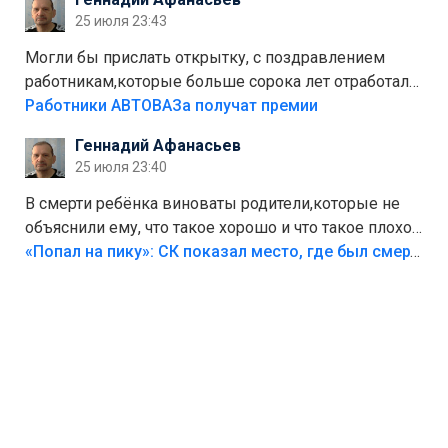
Штрафы мизерные.
25 июля 23:43
Могли бы прислать открытку, с поздравлением
работникам,которые больше сорока лет отработали
на предприятии.
Работники АВТОВАЗа получат премии
Геннадий Афанасьев
25 июля 23:40
В смерти ребёнка виноваты родители,которые не
объяснили ему, что такое хорошо и что такое плохо!
Лезть через такой забор,верх безумия,есть же
«Попал на пику»: СК показал место, где был смертельно травмирован ребенок в Тольятти
калитка,ворота! Жалко ребёнка,но он сам выбрал
свою судьбу.