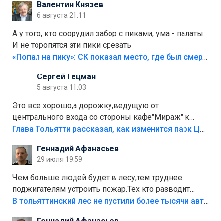
Валентин Князев
6 августа 21:11
А у того, кто соорудил забор с пиками, ума - палаты.
И не торопятся эти пики срезать
«Попал на пику»: СК показал место, где был смертельно травмирован ребенок в Тольятти
Сергей Гецман
5 августа 11:03
Это все хорошо,а дорожку,ведущую от
центрального входа со стороны кафе"Мираж" к
аттракционам слабо доделать?А то бордюры
Глава Тольятти рассказал, как изменится парк Центрального района
положили,а плитки не хватило,т.к.осенью и зимой
Геннадий Афанасьев
лежала в парке и испортилась.Да еще,видимо,часть
29 июля 19:59
украли.
Чем больше людей будет в лесу,тем труднее
поджигателям устроить пожар.Тех кто разводит
костры,тех надо безбожно штрафовать.Камер полно
В тольяттинский лес не пустили более тысячи автомобилей
стоит,почему водители всё равно едут в лес?
Геннадий Афанасьев