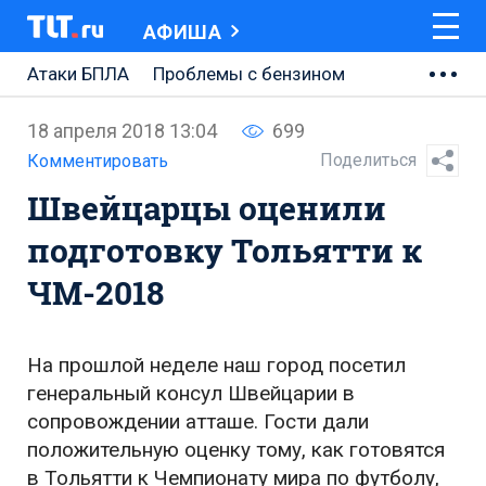
АФИША
Атаки БПЛА
Проблемы с бензином
АВТОВАЗ
18 апреля 2018 13:04
699
Ремонт Центральной площади
Поделиться
Комментировать
Швейцарцы оценили
Ремонт Обводного шоссе
подготовку Тольятти к
Набережная Тольятти
ЧМ-2018
Неделя Тольятти
На прошлой неделе наш город посетил
генеральный консул Швейцарии в
сопровождении атташе. Гости дали
положительную оценку тому, как готовятся
в Тольятти к Чемпионату мира по футболу,