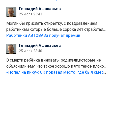
стоит,почему водители всё равно едут в лес?
Геннадий Афанасьев
Штрафы мизерные.
25 июля 23:43
Могли бы прислать открытку, с поздравлением
работникам,которые больше сорока лет отработали
на предприятии.
Работники АВТОВАЗа получат премии
Геннадий Афанасьев
25 июля 23:40
В смерти ребёнка виноваты родители,которые не
объяснили ему, что такое хорошо и что такое плохо!
Лезть через такой забор,верх безумия,есть же
«Попал на пику»: СК показал место, где был смертельно травмирован ребенок в Тольятти
калитка,ворота! Жалко ребёнка,но он сам выбрал
свою судьбу.