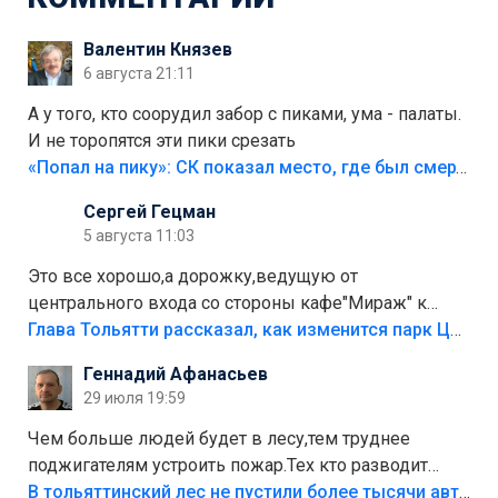
Валентин Князев
6 августа 21:11
А у того, кто соорудил забор с пиками, ума - палаты.
И не торопятся эти пики срезать
«Попал на пику»: СК показал место, где был смертельно травмирован ребенок в Тольятти
Сергей Гецман
5 августа 11:03
Это все хорошо,а дорожку,ведущую от
центрального входа со стороны кафе"Мираж" к
аттракционам слабо доделать?А то бордюры
Глава Тольятти рассказал, как изменится парк Центрального района
положили,а плитки не хватило,т.к.осенью и зимой
Геннадий Афанасьев
лежала в парке и испортилась.Да еще,видимо,часть
29 июля 19:59
украли.
Чем больше людей будет в лесу,тем труднее
поджигателям устроить пожар.Тех кто разводит
костры,тех надо безбожно штрафовать.Камер полно
В тольяттинский лес не пустили более тысячи автомобилей