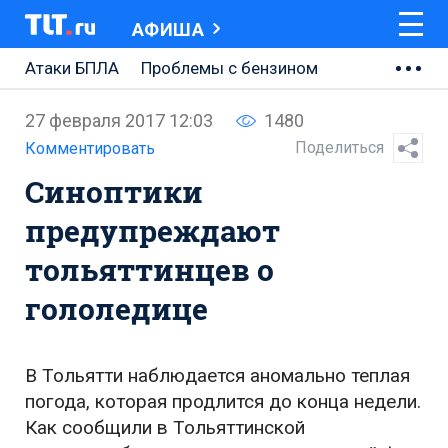
АФИША
Атаки БПЛА
Проблемы с бензином
АВТОВАЗ
27 февраля 2017 12:03
1480
Ремонт Центральной площади
Поделиться
Комментировать
Синоптики
Ремонт Обводного шоссе
предупреждают
Набережная Тольятти
тольяттинцев о
Неделя Тольятти
гололедице
В Тольятти наблюдается аномально теплая
погода, которая продлится до конца недели.
Как сообщили в Тольяттинской