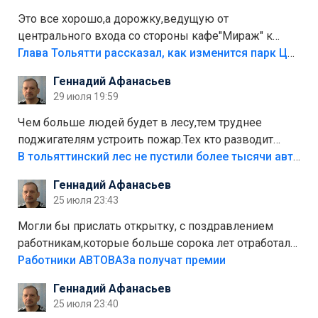
Это все хорошо,а дорожку,ведущую от
центрального входа со стороны кафе"Мираж" к
аттракционам слабо доделать?А то бордюры
Глава Тольятти рассказал, как изменится парк Центрального района
положили,а плитки не хватило,т.к.осенью и зимой
Геннадий Афанасьев
лежала в парке и испортилась.Да еще,видимо,часть
29 июля 19:59
украли.
Чем больше людей будет в лесу,тем труднее
поджигателям устроить пожар.Тех кто разводит
костры,тех надо безбожно штрафовать.Камер полно
В тольяттинский лес не пустили более тысячи автомобилей
стоит,почему водители всё равно едут в лес?
Геннадий Афанасьев
Штрафы мизерные.
25 июля 23:43
Могли бы прислать открытку, с поздравлением
работникам,которые больше сорока лет отработали
на предприятии.
Работники АВТОВАЗа получат премии
Геннадий Афанасьев
25 июля 23:40