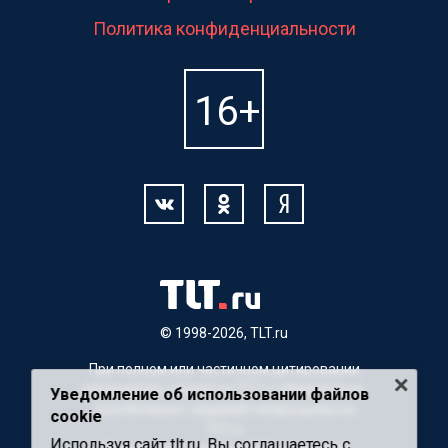
Политика конфиденциальности
© 1998-2026, TLT.ru
При полном или частичном цитировании
материалов, ссылка на TLT.ru обязательна.
Уведомление об использовании файлов
Для Интернет-изданий гиперссылка на
cookie
TLT.ru
Используя сайт tlt.ru, Вы соглашаетесь с