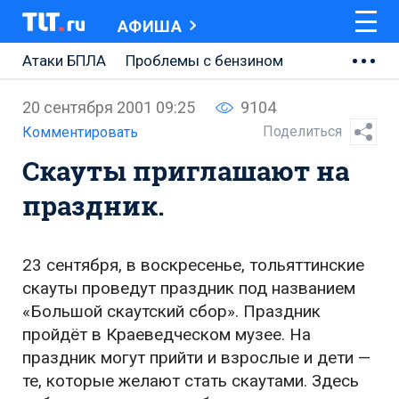
АФИША
Атаки БПЛА
Проблемы с бензином
АВТОВАЗ
20 сентября 2001 09:25
9104
Ремонт Центральной площади
Поделиться
Комментировать
Скауты приглашают на
Ремонт Обводного шоссе
праздник.
Набережная Тольятти
Неделя Тольятти
23 сентября, в воскресенье, тольяттинские
скауты проведут праздник под названием
«Большой скаутский сбор». Праздник
пройдёт в Краеведческом музее. На
праздник могут прийти и взрослые и дети —
те, которые желают стать скаутами. Здесь