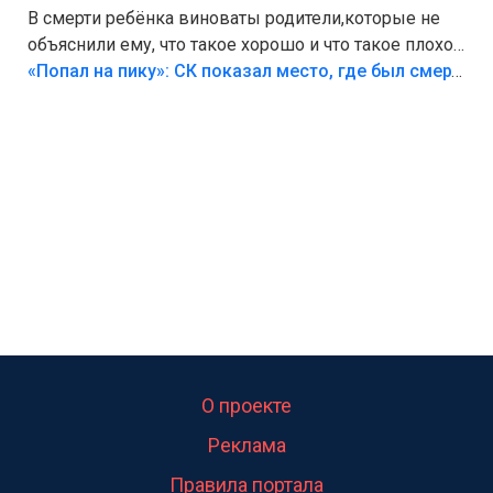
В смерти ребёнка виноваты родители,которые не
объяснили ему, что такое хорошо и что такое плохо!
Лезть через такой забор,верх безумия,есть же
«Попал на пику»: СК показал место, где был смертельно травмирован ребенок в Тольятти
калитка,ворота! Жалко ребёнка,но он сам выбрал
свою судьбу.
О проекте
Реклама
Правила портала