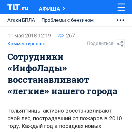
АФИША
Атаки БПЛА
Проблемы с бензином
АВТОВАЗ
11 мая 2018 12:19
267
Ремонт Центральной площади
Поделиться
Комментировать
Сотрудники
Ремонт Обводного шоссе
«ИнфоЛады»
Набережная Тольятти
восстанавливают
Неделя Тольятти
«легкие» нашего города
Тольяттинцы активно восстанавливают
свой лес, пострадавший от пожаров в 2010
году. Каждый год в посадках новых