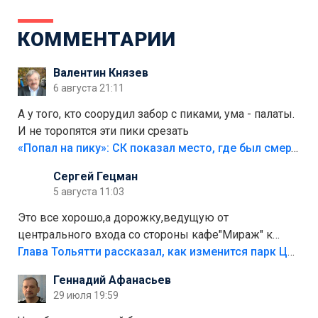
КОММЕНТАРИИ
Валентин Князев
6 августа 21:11
А у того, кто соорудил забор с пиками, ума - палаты.
И не торопятся эти пики срезать
«Попал на пику»: СК показал место, где был смертельно травмирован ребенок в Тольятти
Сергей Гецман
5 августа 11:03
Это все хорошо,а дорожку,ведущую от
центрального входа со стороны кафе"Мираж" к
аттракционам слабо доделать?А то бордюры
Глава Тольятти рассказал, как изменится парк Центрального района
положили,а плитки не хватило,т.к.осенью и зимой
Геннадий Афанасьев
лежала в парке и испортилась.Да еще,видимо,часть
29 июля 19:59
украли.