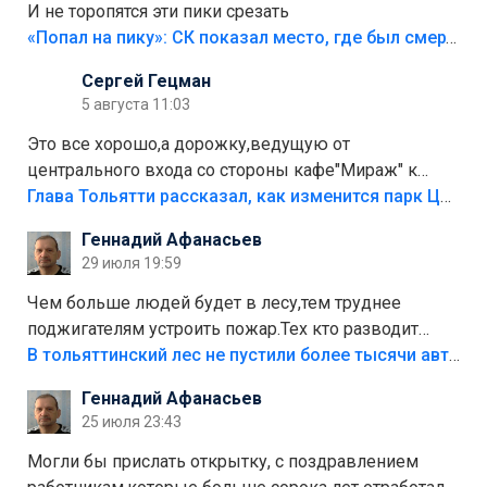
И не торопятся эти пики срезать
«Попал на пику»: СК показал место, где был смертельно травмирован ребенок в Тольятти
Сергей Гецман
5 августа 11:03
Это все хорошо,а дорожку,ведущую от
центрального входа со стороны кафе"Мираж" к
аттракционам слабо доделать?А то бордюры
Глава Тольятти рассказал, как изменится парк Центрального района
положили,а плитки не хватило,т.к.осенью и зимой
Геннадий Афанасьев
лежала в парке и испортилась.Да еще,видимо,часть
29 июля 19:59
украли.
Чем больше людей будет в лесу,тем труднее
поджигателям устроить пожар.Тех кто разводит
костры,тех надо безбожно штрафовать.Камер полно
В тольяттинский лес не пустили более тысячи автомобилей
стоит,почему водители всё равно едут в лес?
Геннадий Афанасьев
Штрафы мизерные.
25 июля 23:43
Могли бы прислать открытку, с поздравлением