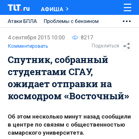
АФИША
Атаки БПЛА
Проблемы с бензином
АВТОВАЗ
4 сентября 2015 10:00
8217
Ремонт Центральной площади
Поделиться
Комментировать
Спутник, собранный
Ремонт Обводного шоссе
студентами СГАУ,
Набережная Тольятти
ожидает отправки на
Неделя Тольятти
космодром «Восточный»
Об этом несколько минут назад сообщили
в центре по связям с общественностью
самарского университета.