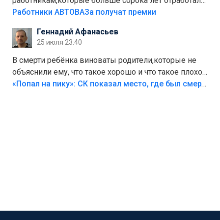
работникам,которые больше сорока лет отработали
на предприятии.
Работники АВТОВАЗа получат премии
Геннадий Афанасьев
25 июля 23:40
В смерти ребёнка виноваты родители,которые не
объяснили ему, что такое хорошо и что такое плохо!
Лезть через такой забор,верх безумия,есть же
«Попал на пику»: СК показал место, где был смертельно травмирован ребенок в Тольятти
калитка,ворота! Жалко ребёнка,но он сам выбрал
свою судьбу.