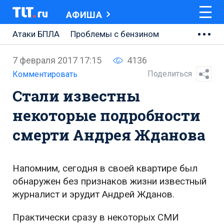
АФИША
Атаки БПЛА
Проблемы с бензином
АВТОВАЗ
7 февраля 2017 17:15
4136
Ремонт Центральной площади
Поделиться
Комментировать
Стали известны
Ремонт Обводного шоссе
некоторые подробности
Набережная Тольятти
смерти Андрея Жданова
Неделя Тольятти
Напомним, сегодня в своей квартире был
обнаружен без признаков жизни известный
журналист и эрудит Андрей Жданов.
Практически сразу в некоторых СМИ