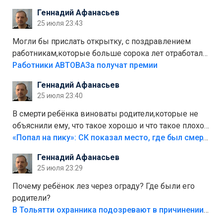
стоит,почему водители всё равно едут в лес?
Геннадий Афанасьев
Штрафы мизерные.
25 июля 23:43
Могли бы прислать открытку, с поздравлением
работникам,которые больше сорока лет отработали
на предприятии.
Работники АВТОВАЗа получат премии
Геннадий Афанасьев
25 июля 23:40
В смерти ребёнка виноваты родители,которые не
объяснили ему, что такое хорошо и что такое плохо!
Лезть через такой забор,верх безумия,есть же
«Попал на пику»: СК показал место, где был смертельно травмирован ребенок в Тольятти
калитка,ворота! Жалко ребёнка,но он сам выбрал
Геннадий Афанасьев
свою судьбу.
25 июля 23:29
Почему ребёнок лез через ограду? Где были его
родители?
В Тольятти охранника подозревают в причинении смерти ребенку