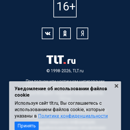
© 1998-2026, TLT.ru
При полном или частичном цитировании
материалов, ссылка на TLT.ru обязательна.
Уведомление об использовании файлов
Для Интернет-изданий гиперссылка на
cookie
TLT.ru
Используя сайт tlt.ru, Вы соглашаетесь с
Материалы с пометкой "Партнерский
использованием файлов cookie, которые
материал" публикуются на правах рекламы.
указаны в
Политике конфиденциальности
Редакция сайта не несет ответственности
за достоверность информации,
Принять
содержащейся в рекламных объявлениях