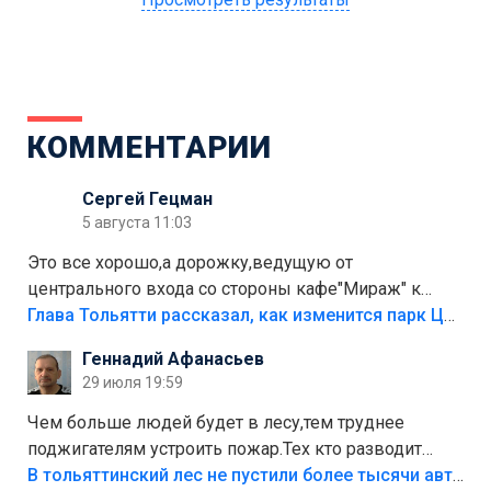
КОММЕНТАРИИ
Сергей Гецман
5 августа 11:03
Это все хорошо,а дорожку,ведущую от
центрального входа со стороны кафе"Мираж" к
аттракционам слабо доделать?А то бордюры
Глава Тольятти рассказал, как изменится парк Центрального района
положили,а плитки не хватило,т.к.осенью и зимой
Геннадий Афанасьев
лежала в парке и испортилась.Да еще,видимо,часть
29 июля 19:59
украли.
Чем больше людей будет в лесу,тем труднее
поджигателям устроить пожар.Тех кто разводит
костры,тех надо безбожно штрафовать.Камер полно
В тольяттинский лес не пустили более тысячи автомобилей