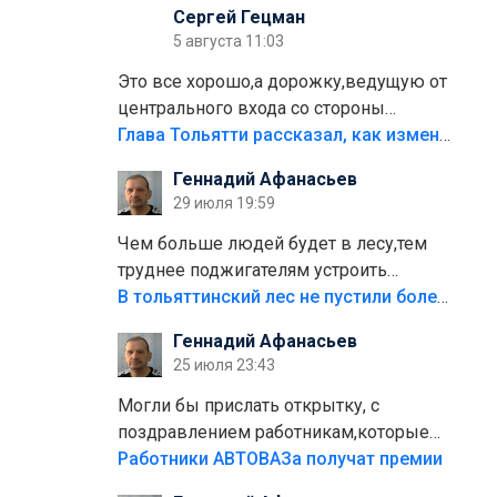
Сергей Гецман
5 августа 11:03
Это все хорошо,а дорожку,ведущую от
центрального входа со стороны
кафе"Мираж" к аттракционам слабо
Глава Тольятти рассказал, как изменится парк Центрального района
доделать?А то бордюры положили,а
Геннадий Афанасьев
плитки не хватило,т.к.осенью и зимой
29 июля 19:59
лежала в парке и испортилась.Да
еще,видимо,часть украли.
Чем больше людей будет в лесу,тем
труднее поджигателям устроить
пожар.Тех кто разводит костры,тех
В тольяттинский лес не пустили более тысячи автомобилей
надо безбожно штрафовать.Камер
Геннадий Афанасьев
полно стоит,почему водители всё
25 июля 23:43
равно едут в лес? Штрафы мизерные.
Могли бы прислать открытку, с
поздравлением работникам,которые
больше сорока лет отработали на
Работники АВТОВАЗа получат премии
предприятии.