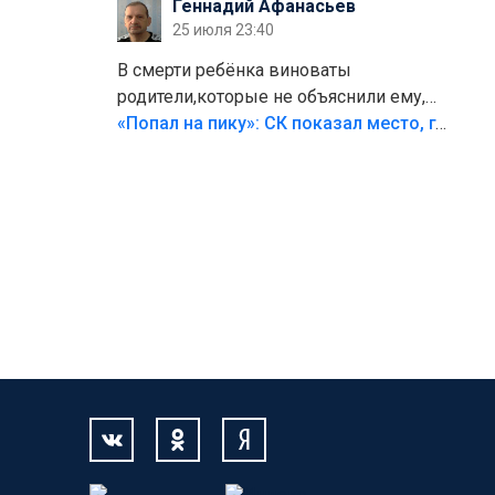
Геннадий Афанасьев
25 июля 23:40
В смерти ребёнка виноваты
родители,которые не объяснили ему,
что такое хорошо и что такое плохо!
«Попал на пику»: СК показал место, где был смертельно травмирован ребенок в Тольятти
Лезть через такой забор,верх
безумия,есть же калитка,ворота!
Жалко ребёнка,но он сам выбрал свою
судьбу.