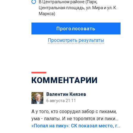
В Центральном районе (Парк,
Центральная площадь, ул. Мира и ул. К.
Маркса)
Просмотреть результаты
КОММЕНТАРИИ
Валентин Князев
6 августа 21:11
А у того, кто соорудил забор с пиками,
ума - палаты. И не торопятся эти пики
срезать
«Попал на пику»: СК показал место, где был смертельно травмирован ребенок в Тольятти