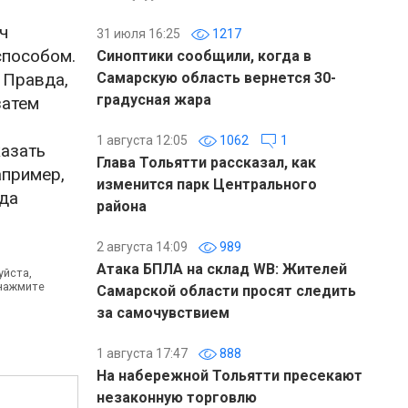
ч
31 июля 16:25
1217
способом.
Синоптики сообщили, когда в
 Правда,
Самарскую область вернется 30-
градусная жара
затем
1 августа 12:05
1062
1
казать
Глава Тольятти рассказал, как
апример,
изменится парк Центрального
ода
района
2 августа 14:09
989
Атака БПЛА на склад WB: Жителей
уйста,
 нажмите
Самарской области просят следить
за самочувствием
1 августа 17:47
888
На набережной Тольятти пресекают
незаконную торговлю