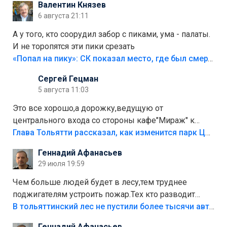
Валентин Князев
6 августа 21:11
А у того, кто соорудил забор с пиками, ума - палаты.
И не торопятся эти пики срезать
«Попал на пику»: СК показал место, где был смертельно травмирован ребенок в Тольятти
Сергей Гецман
5 августа 11:03
Это все хорошо,а дорожку,ведущую от
центрального входа со стороны кафе"Мираж" к
аттракционам слабо доделать?А то бордюры
Глава Тольятти рассказал, как изменится парк Центрального района
положили,а плитки не хватило,т.к.осенью и зимой
Геннадий Афанасьев
лежала в парке и испортилась.Да еще,видимо,часть
29 июля 19:59
украли.
Чем больше людей будет в лесу,тем труднее
поджигателям устроить пожар.Тех кто разводит
костры,тех надо безбожно штрафовать.Камер полно
В тольяттинский лес не пустили более тысячи автомобилей
стоит,почему водители всё равно едут в лес?
Геннадий Афанасьев