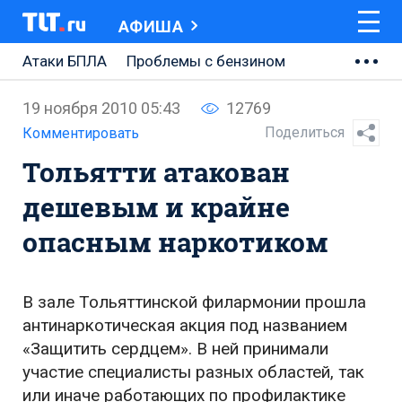
АФИША
Атаки БПЛА
Проблемы с бензином
АВТОВАЗ
19 ноября 2010 05:43
12769
Ремонт Центральной площади
Поделиться
Комментировать
Тольятти атакован
Ремонт Обводного шоссе
дешевым и крайне
Набережная Тольятти
опасным наркотиком
Неделя Тольятти
В зале Тольяттинской филармонии прошла
антинаркотическая акция под названием
«Защитить сердцем». В ней принимали
участие специалисты разных областей, так
или иначе работающих по профилактике