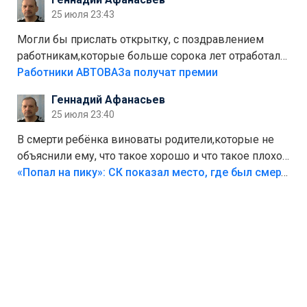
Штрафы мизерные.
25 июля 23:43
Могли бы прислать открытку, с поздравлением
работникам,которые больше сорока лет отработали
на предприятии.
Работники АВТОВАЗа получат премии
Геннадий Афанасьев
25 июля 23:40
В смерти ребёнка виноваты родители,которые не
объяснили ему, что такое хорошо и что такое плохо!
Лезть через такой забор,верх безумия,есть же
«Попал на пику»: СК показал место, где был смертельно травмирован ребенок в Тольятти
калитка,ворота! Жалко ребёнка,но он сам выбрал
свою судьбу.