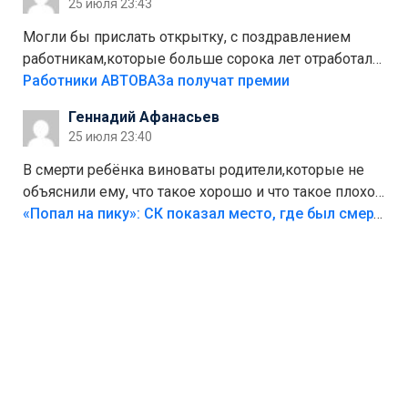
25 июля 23:43
Могли бы прислать открытку, с поздравлением
работникам,которые больше сорока лет отработали
на предприятии.
Работники АВТОВАЗа получат премии
Геннадий Афанасьев
25 июля 23:40
В смерти ребёнка виноваты родители,которые не
объяснили ему, что такое хорошо и что такое плохо!
Лезть через такой забор,верх безумия,есть же
«Попал на пику»: СК показал место, где был смертельно травмирован ребенок в Тольятти
калитка,ворота! Жалко ребёнка,но он сам выбрал
свою судьбу.