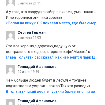
6 августа 21:11
А у того, кто соорудил забор с пиками, ума - палаты.
И не торопятся эти пики срезать
«Попал на пику»: СК показал место, где был смертельно травмирован ребенок в Тольятти
Сергей Гецман
5 августа 11:03
Это все хорошо,а дорожку,ведущую от
центрального входа со стороны кафе"Мираж" к
аттракционам слабо доделать?А то бордюры
Глава Тольятти рассказал, как изменится парк Центрального района
положили,а плитки не хватило,т.к.осенью и зимой
Геннадий Афанасьев
лежала в парке и испортилась.Да еще,видимо,часть
29 июля 19:59
украли.
Чем больше людей будет в лесу,тем труднее
поджигателям устроить пожар.Тех кто разводит
костры,тех надо безбожно штрафовать.Камер полно
В тольяттинский лес не пустили более тысячи автомобилей
стоит,почему водители всё равно едут в лес?
Геннадий Афанасьев
Штрафы мизерные.