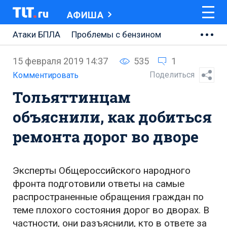
АФИША
Атаки БПЛА
Проблемы с бензином
АВТОВАЗ
15 февраля 2019 14:37
535
1
Ремонт Центральной площади
Поделиться
Комментировать
Тольяттинцам
Ремонт Обводного шоссе
объяснили, как добиться
Набережная Тольятти
ремонта дорог во дворе
Неделя Тольятти
Эксперты Общероссийского народного
фронта подготовили ответы на самые
распространенные обращения граждан по
теме плохого состояния дорог во дворах. В
частности, они разъяснили, кто в ответе за