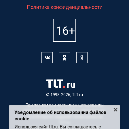
Политика конфиденциальности
© 1998-2026, TLT.ru
При полном или частичном цитировании
материалов, ссылка на TLT.ru обязательна.
Уведомление об использовании файлов
Для Интернет-изданий гиперссылка на
cookie
TLT.ru
Используя сайт tlt.ru, Вы соглашаетесь с
Материалы с пометкой "Партнерский