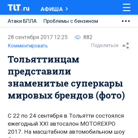
АФИША
Атаки БПЛА
Проблемы с бензином
АВТОВАЗ
28 сентября 2017 12:25
882
Ремонт Центральной площади
Поделиться
Комментировать
Тольяттинцам
Ремонт Обводного шоссе
представили
Набережная Тольятти
знаменитые суперкары
Неделя Тольятти
мировых брендов (фото)
C 22 по 24 сентября в Тольятти состоялся
ежегодный XXI автосалон MOTOREXPO
2017. На масштабном автомобильном шоу