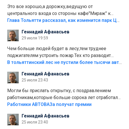
Это все хорошо,а дорожку,ведущую от
центрального входа со стороны кафе"Мираж" к
аттракционам слабо доделать?А то бордюры
Глава Тольятти рассказал, как изменится парк Центрального района
положили,а плитки не хватило,т.к.осенью и зимой
Геннадий Афанасьев
лежала в парке и испортилась.Да еще,видимо,часть
29 июля 19:59
украли.
Чем больше людей будет в лесу,тем труднее
поджигателям устроить пожар.Тех кто разводит
костры,тех надо безбожно штрафовать.Камер полно
В тольяттинский лес не пустили более тысячи автомобилей
стоит,почему водители всё равно едут в лес?
Геннадий Афанасьев
Штрафы мизерные.
25 июля 23:43
Могли бы прислать открытку, с поздравлением
работникам,которые больше сорока лет отработали
на предприятии.
Работники АВТОВАЗа получат премии
Геннадий Афанасьев
25 июля 23:40