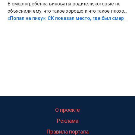
В смерти ребёнка виноваты родители,которые не
объяснили ему, что такое хорошо и что такое плохо!
Лезть через такой забор,верх безумия,есть же
«Попал на пику»: СК показал место, где был смертельно травмирован ребенок в Тольятти
калитка,ворота! Жалко ребёнка,но он сам выбрал
свою судьбу.
О проекте
Реклама
Правила портала