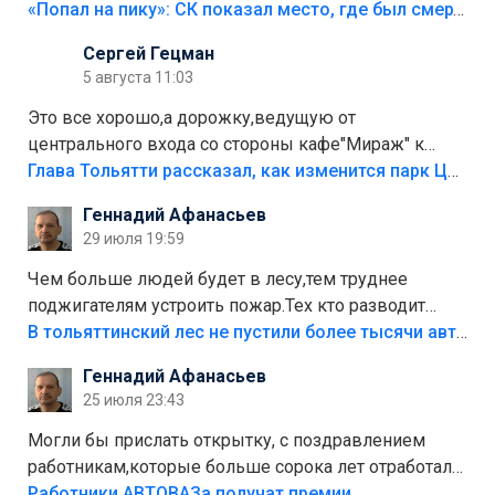
«Попал на пику»: СК показал место, где был смертельно травмирован ребенок в Тольятти
Сергей Гецман
5 августа 11:03
Это все хорошо,а дорожку,ведущую от
центрального входа со стороны кафе"Мираж" к
аттракционам слабо доделать?А то бордюры
Глава Тольятти рассказал, как изменится парк Центрального района
положили,а плитки не хватило,т.к.осенью и зимой
Геннадий Афанасьев
лежала в парке и испортилась.Да еще,видимо,часть
29 июля 19:59
украли.
Чем больше людей будет в лесу,тем труднее
поджигателям устроить пожар.Тех кто разводит
костры,тех надо безбожно штрафовать.Камер полно
В тольяттинский лес не пустили более тысячи автомобилей
стоит,почему водители всё равно едут в лес?
Геннадий Афанасьев
Штрафы мизерные.
25 июля 23:43
Могли бы прислать открытку, с поздравлением
работникам,которые больше сорока лет отработали
на предприятии.
Работники АВТОВАЗа получат премии