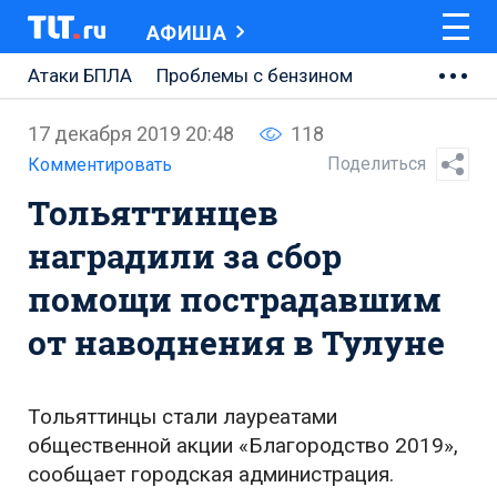
АФИША
Атаки БПЛА
Проблемы с бензином
АВТОВАЗ
17 декабря 2019 20:48
118
Ремонт Центральной площади
Поделиться
Комментировать
Тольяттинцев
Ремонт Обводного шоссе
наградили за сбор
Набережная Тольятти
помощи пострадавшим
Неделя Тольятти
от наводнения в Тулуне
Тольяттинцы стали лауреатами
общественной акции «Благородство 2019»,
сообщает городская администрация.