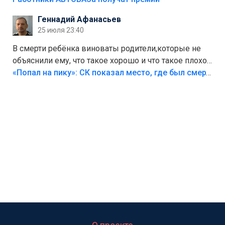
Геннадий Афанасьев
25 июля 23:40
В смерти ребёнка виноваты родители,которые не
объяснили ему, что такое хорошо и что такое плохо!
Лезть через такой забор,верх безумия,есть же
«Попал на пику»: СК показал место, где был смертельно травмирован ребенок в Тольятти
калитка,ворота! Жалко ребёнка,но он сам выбрал
свою судьбу.