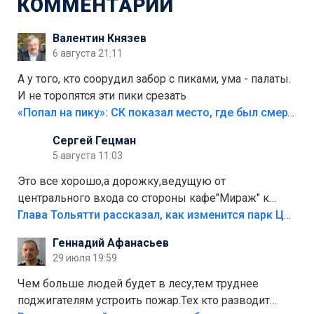
КОММЕНТАРИИ
Валентин Князев
6 августа 21:11
А у того, кто соорудил забор с пиками, ума - палаты.
И не торопятся эти пики срезать
«Попал на пику»: СК показал место, где был смертельно травмирован ребенок в Тольятти
Сергей Гецман
5 августа 11:03
Это все хорошо,а дорожку,ведущую от
центрального входа со стороны кафе"Мираж" к
аттракционам слабо доделать?А то бордюры
Глава Тольятти рассказал, как изменится парк Центрального района
положили,а плитки не хватило,т.к.осенью и зимой
Геннадий Афанасьев
лежала в парке и испортилась.Да еще,видимо,часть
29 июля 19:59
украли.
Чем больше людей будет в лесу,тем труднее
поджигателям устроить пожар.Тех кто разводит