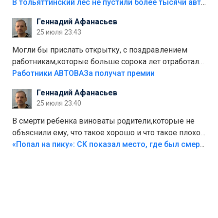
костры,тех надо безбожно штрафовать.Камер полно
В тольяттинский лес не пустили более тысячи автомобилей
стоит,почему водители всё равно едут в лес?
Геннадий Афанасьев
Штрафы мизерные.
25 июля 23:43
Могли бы прислать открытку, с поздравлением
работникам,которые больше сорока лет отработали
на предприятии.
Работники АВТОВАЗа получат премии
Геннадий Афанасьев
25 июля 23:40
В смерти ребёнка виноваты родители,которые не
объяснили ему, что такое хорошо и что такое плохо!
Лезть через такой забор,верх безумия,есть же
«Попал на пику»: СК показал место, где был смертельно травмирован ребенок в Тольятти
калитка,ворота! Жалко ребёнка,но он сам выбрал
свою судьбу.