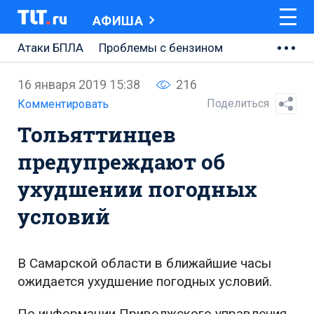
АФИША
Атаки БПЛА
Проблемы с бензином
АВТОВАЗ
16 января 2019 15:38
216
Ремонт Центральной площади
Поделиться
Комментировать
Тольяттинцев
Ремонт Обводного шоссе
предупреждают об
Набережная Тольятти
ухудшении погодных
Неделя Тольятти
условий
В Самарской области в ближайшие часы
ожидается ухудшение погодных условий.
По информации Приволжского управления