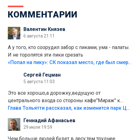
КОММЕНТАРИИ
Валентин Князев
6 августа 21:11
А у того, кто соорудил забор с пиками, ума - палаты.
И не торопятся эти пики срезать
«Попал на пику»: СК показал место, где был смертельно травмирован ребенок в Тольятти
Сергей Гецман
5 августа 11:03
Это все хорошо,а дорожку,ведущую от
центрального входа со стороны кафе"Мираж" к
аттракционам слабо доделать?А то бордюры
Глава Тольятти рассказал, как изменится парк Центрального района
положили,а плитки не хватило,т.к.осенью и зимой
Геннадий Афанасьев
лежала в парке и испортилась.Да еще,видимо,часть
29 июля 19:59
украли.
Чем больше людей будет в лесу,тем труднее