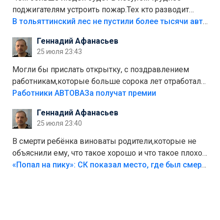
поджигателям устроить пожар.Тех кто разводит
костры,тех надо безбожно штрафовать.Камер полно
В тольяттинский лес не пустили более тысячи автомобилей
стоит,почему водители всё равно едут в лес?
Геннадий Афанасьев
Штрафы мизерные.
25 июля 23:43
Могли бы прислать открытку, с поздравлением
работникам,которые больше сорока лет отработали
на предприятии.
Работники АВТОВАЗа получат премии
Геннадий Афанасьев
25 июля 23:40
В смерти ребёнка виноваты родители,которые не
объяснили ему, что такое хорошо и что такое плохо!
Лезть через такой забор,верх безумия,есть же
«Попал на пику»: СК показал место, где был смертельно травмирован ребенок в Тольятти
калитка,ворота! Жалко ребёнка,но он сам выбрал
свою судьбу.