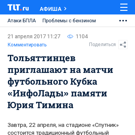
АФИША
Атаки БПЛА
Проблемы с бензином
АВТОВАЗ
21 апреля 2017 11:27
1104
Ремонт Центральной площади
Поделиться
Комментировать
Тольяттинцев
Ремонт Обводного шоссе
приглашают на матчи
Набережная Тольятти
футбольного Кубка
Неделя Тольятти
«ИнфоЛады» памяти
Юрия Тимина
Завтра, 22 апреля, на стадионе «Спутник»
состоится традиционный футбольный