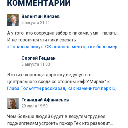
КОММЕНТАРИИ
Валентин Князев
6 августа 21:11
А у того, кто соорудил забор с пиками, ума - палаты.
И не торопятся эти пики срезать
«Попал на пику»: СК показал место, где был смертельно травмирован ребенок в Тольятти
Сергей Гецман
5 августа 11:03
Это все хорошо,а дорожку,ведущую от
центрального входа со стороны кафе"Мираж" к
аттракционам слабо доделать?А то бордюры
Глава Тольятти рассказал, как изменится парк Центрального района
положили,а плитки не хватило,т.к.осенью и зимой
Геннадий Афанасьев
лежала в парке и испортилась.Да еще,видимо,часть
29 июля 19:59
украли.
Чем больше людей будет в лесу,тем труднее
поджигателям устроить пожар.Тех кто разводит