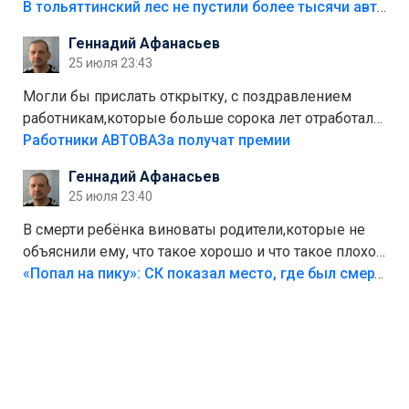
костры,тех надо безбожно штрафовать.Камер полно
В тольяттинский лес не пустили более тысячи автомобилей
стоит,почему водители всё равно едут в лес?
Геннадий Афанасьев
Штрафы мизерные.
25 июля 23:43
Могли бы прислать открытку, с поздравлением
работникам,которые больше сорока лет отработали
на предприятии.
Работники АВТОВАЗа получат премии
Геннадий Афанасьев
25 июля 23:40
В смерти ребёнка виноваты родители,которые не
объяснили ему, что такое хорошо и что такое плохо!
Лезть через такой забор,верх безумия,есть же
«Попал на пику»: СК показал место, где был смертельно травмирован ребенок в Тольятти
калитка,ворота! Жалко ребёнка,но он сам выбрал
свою судьбу.