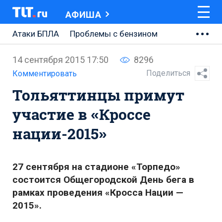
АФИША
Атаки БПЛА
Проблемы с бензином
АВТОВАЗ
14 сентября 2015 17:50
8296
Ремонт Центральной площади
Поделиться
Комментировать
Тольяттинцы примут
Ремонт Обводного шоссе
участие в «Кроссе
Набережная Тольятти
нации-2015»
Неделя Тольятти
27 сентября на стадионе «Торпедо»
состоится Общегородской День бега в
рамках проведения «Кросса Нации —
2015».