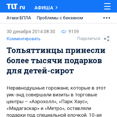
АФИША
Атаки БПЛА
Проблемы с бензином
АВТОВАЗ
30 декабря 2014 08:30
9159
Ремонт Центральной площади
Поделиться
Комментировать
Тольяттинцы принесли
Ремонт Обводного шоссе
более тысячи подарков
Набережная Тольятти
для детей-сирот
Неделя Тольятти
Неравнодушные горожане, которые в этот
уик-энд совершали визиты в торговые
центры – «Аэрохолл», «Парк Хаус»,
«Мадагаскар» и «Метро», оставляли
подарки под специальной елочкой. 10-ая