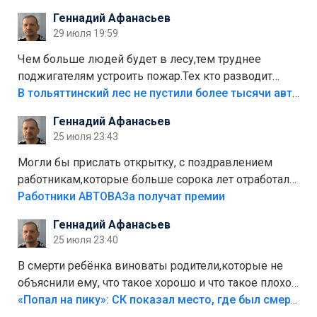
положили,а плитки не хватило,т.к.осенью и зимой
Геннадий Афанасьев
лежала в парке и испортилась.Да еще,видимо,часть
29 июля 19:59
украли.
Чем больше людей будет в лесу,тем труднее
поджигателям устроить пожар.Тех кто разводит
костры,тех надо безбожно штрафовать.Камер полно
В тольяттинский лес не пустили более тысячи автомобилей
стоит,почему водители всё равно едут в лес?
Геннадий Афанасьев
Штрафы мизерные.
25 июля 23:43
Могли бы прислать открытку, с поздравлением
работникам,которые больше сорока лет отработали
на предприятии.
Работники АВТОВАЗа получат премии
Геннадий Афанасьев
25 июля 23:40
В смерти ребёнка виноваты родители,которые не
объяснили ему, что такое хорошо и что такое плохо!
Лезть через такой забор,верх безумия,есть же
«Попал на пику»: СК показал место, где был смертельно травмирован ребенок в Тольятти
калитка,ворота! Жалко ребёнка,но он сам выбрал