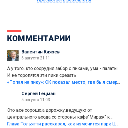
КОММЕНТАРИИ
Валентин Князев
6 августа 21:11
А у того, кто соорудил забор с пиками, ума - палаты.
И не торопятся эти пики срезать
«Попал на пику»: СК показал место, где был смертельно травмирован ребенок в Тольятти
Сергей Гецман
5 августа 11:03
Это все хорошо,а дорожку,ведущую от
центрального входа со стороны кафе"Мираж" к
аттракционам слабо доделать?А то бордюры
Глава Тольятти рассказал, как изменится парк Центрального района