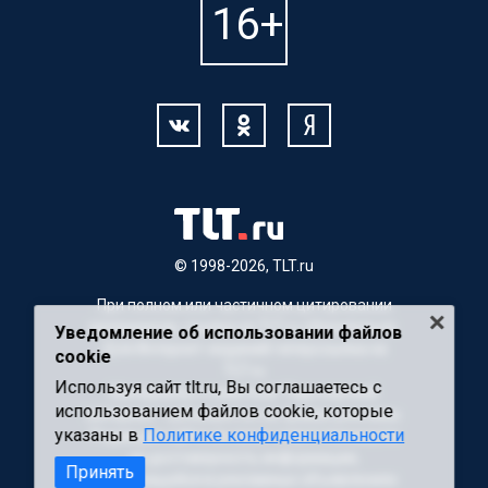
© 1998-2026, TLT.ru
При полном или частичном цитировании
материалов, ссылка на TLT.ru обязательна.
Уведомление об использовании файлов
Для Интернет-изданий гиперссылка на
cookie
TLT.ru
Используя сайт tlt.ru, Вы соглашаетесь с
Материалы с пометкой "Партнерский
использованием файлов cookie, которые
материал" публикуются на правах рекламы.
указаны в
Политике конфиденциальности
Редакция сайта не несет ответственности
за достоверность информации,
Принять
содержащейся в рекламных объявлениях