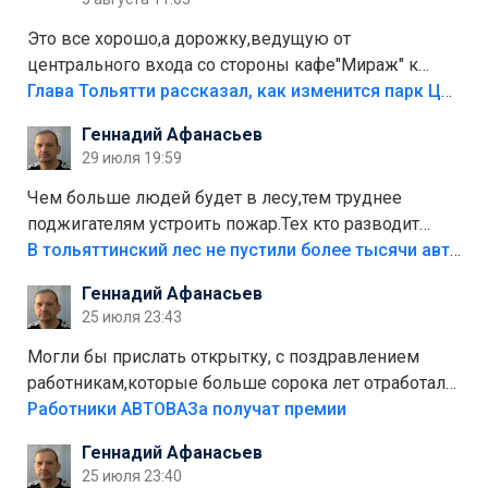
Это все хорошо,а дорожку,ведущую от
центрального входа со стороны кафе"Мираж" к
аттракционам слабо доделать?А то бордюры
Глава Тольятти рассказал, как изменится парк Центрального района
положили,а плитки не хватило,т.к.осенью и зимой
Геннадий Афанасьев
лежала в парке и испортилась.Да еще,видимо,часть
29 июля 19:59
украли.
Чем больше людей будет в лесу,тем труднее
поджигателям устроить пожар.Тех кто разводит
костры,тех надо безбожно штрафовать.Камер полно
В тольяттинский лес не пустили более тысячи автомобилей
стоит,почему водители всё равно едут в лес?
Геннадий Афанасьев
Штрафы мизерные.
25 июля 23:43
Могли бы прислать открытку, с поздравлением
работникам,которые больше сорока лет отработали
на предприятии.
Работники АВТОВАЗа получат премии
Геннадий Афанасьев
25 июля 23:40