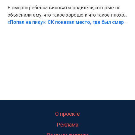
В смерти ребёнка виноваты родители,которые не
объяснили ему, что такое хорошо и что такое плохо!
Лезть через такой забор,верх безумия,есть же
«Попал на пику»: СК показал место, где был смертельно травмирован ребенок в Тольятти
калитка,ворота! Жалко ребёнка,но он сам выбрал
свою судьбу.
О проекте
Реклама