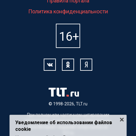
Правила портала
Политика конфиденциальности
© 1998-2026, TLT.ru
При полном или частичном цитировании
материалов, ссылка на TLT.ru обязательна.
Уведомление об использовании файлов
Для Интернет-изданий гиперссылка на
cookie
TLT.ru