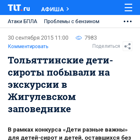
АФИША
Атаки БПЛА
Проблемы с бензином
АВТОВАЗ
30 сентября 2015 11:00
7983
Ремонт Центральной площади
Поделиться
Комментировать
Тольяттинские дети-
Ремонт Обводного шоссе
сироты побывали на
Набережная Тольятти
экскурсии в
Неделя Тольятти
Жигулевском
заповеднике
В рамках конкурса «Дети разные важны»
для детей-сирот и детей, оставшихся без