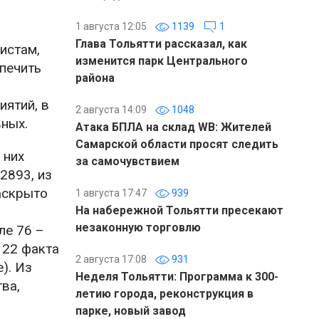
1 августа 12:05
1139
1
Глава Тольятти рассказал, как
истам,
изменится парк Центрального
печить
района
ятий, в
2 августа 14:09
1048
вных.
Атака БПЛА на склад WB: Жителей
Самарской области просят следить
 них
за самочувствием
2893, из
аскрыто
1 августа 17:47
939
На набережной Тольятти пресекают
незаконную торговлю
ле 76 –
 22 факта
2 августа 17:08
931
). Из
Неделя Тольятти: Программа к 300-
ва,
летию города, реконструкция в
парке, новый завод