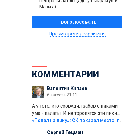
Центральная площадь, ул. Мира и ул. К.
Маркса)
Просмотреть результаты
КОММЕНТАРИИ
Валентин Князев
6 августа 21:11
А у того, кто соорудил забор с пиками,
ума - палаты. И не торопятся эти пики
срезать
«Попал на пику»: СК показал место, где был смертельно травмирован ребенок в Тольятти
Сергей Гецман