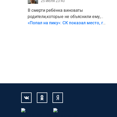
25 июля 23:40
В смерти ребёнка виноваты
родители,которые не объяснили ему,
что такое хорошо и что такое плохо!
«Попал на пику»: СК показал место, где был смертельно травмирован ребенок в Тольятти
Лезть через такой забор,верх
безумия,есть же калитка,ворота!
Жалко ребёнка,но он сам выбрал свою
судьбу.