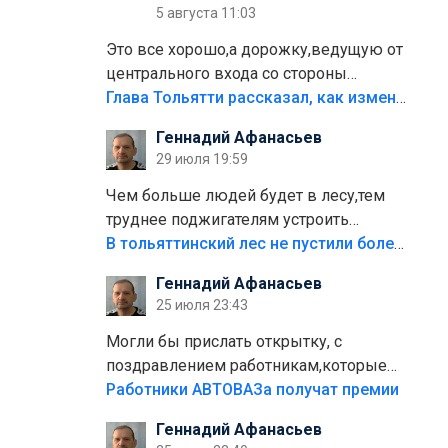
5 августа 11:03
Это все хорошо,а дорожку,ведущую от
центрального входа со стороны
кафе"Мираж" к аттракционам слабо
Глава Тольятти рассказал, как изменится парк Центрального района
доделать?А то бордюры положили,а
Геннадий Афанасьев
плитки не хватило,т.к.осенью и зимой
29 июля 19:59
лежала в парке и испортилась.Да
еще,видимо,часть украли.
Чем больше людей будет в лесу,тем
труднее поджигателям устроить
пожар.Тех кто разводит костры,тех
В тольяттинский лес не пустили более тысячи автомобилей
надо безбожно штрафовать.Камер
Геннадий Афанасьев
полно стоит,почему водители всё
25 июля 23:43
равно едут в лес? Штрафы мизерные.
Могли бы прислать открытку, с
поздравлением работникам,которые
больше сорока лет отработали на
Работники АВТОВАЗа получат премии
предприятии.
Геннадий Афанасьев