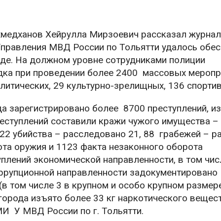
хмедханов Хейрулла Мирзоевич рассказал журнал
Управления МВД России по Тольятти удалось обес
оде. На должном уровне сотрудниками полиции
дка при проведении более 2400 массовых меропри
литических, 29 культурно-зрелищных, 136 спорти
да зарегистрировано более 8700 преступлений, из
еступлений составили кражи чужого имущества – 
 22 убийства – расследовано 21, 88 грабежей – р
ота оружия и 1123 факта незаконного оборота
плений экономической направленности, в том чис
оррупционной направленности задокументировано
 (в том числе 3 в крупном и особо крупном размере
города изъято более 33 кг наркотического вещест
И У МВД России по г. Тольятти.