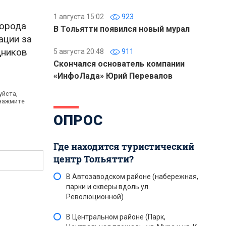
1 августа 15:02
923
города
В Тольятти появился новый мурал
ации за
дников
5 августа 20:48
911
Скончался основатель компании
«ИнфоЛада» Юрий Перевалов
уйста,
 нажмите
ОПРОС
Где находится туристический
центр Тольятти?
В Автозаводском районе (набережная,
парки и скверы вдоль ул.
Революционной)
В Центральном районе (Парк,