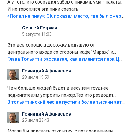
А у того, кто соорудил забор с пиками, ума - палаты.
И не торопятся эти пики срезать
«Попал на пику»: СК показал место, где был смертельно травмирован ребенок в Тольятти
Сергей Гецман
5 августа 11:03
Это все хорошо,а дорожку,ведущую от
центрального входа со стороны кафе"Мираж" к
аттракционам слабо доделать?А то бордюры
Глава Тольятти рассказал, как изменится парк Центрального района
положили,а плитки не хватило,т.к.осенью и зимой
Геннадий Афанасьев
лежала в парке и испортилась.Да еще,видимо,часть
29 июля 19:59
украли.
Чем больше людей будет в лесу,тем труднее
поджигателям устроить пожар.Тех кто разводит
костры,тех надо безбожно штрафовать.Камер полно
В тольяттинский лес не пустили более тысячи автомобилей
стоит,почему водители всё равно едут в лес?
Геннадий Афанасьев
Штрафы мизерные.
25 июля 23:43
Могли бы прислать открытку, с поздравлением