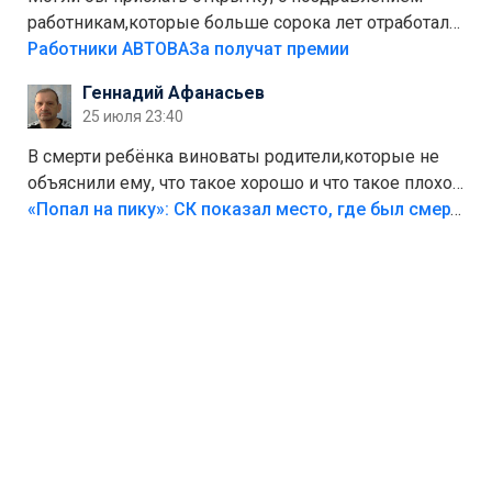
работникам,которые больше сорока лет отработали
на предприятии.
Работники АВТОВАЗа получат премии
Геннадий Афанасьев
25 июля 23:40
В смерти ребёнка виноваты родители,которые не
объяснили ему, что такое хорошо и что такое плохо!
Лезть через такой забор,верх безумия,есть же
«Попал на пику»: СК показал место, где был смертельно травмирован ребенок в Тольятти
калитка,ворота! Жалко ребёнка,но он сам выбрал
свою судьбу.