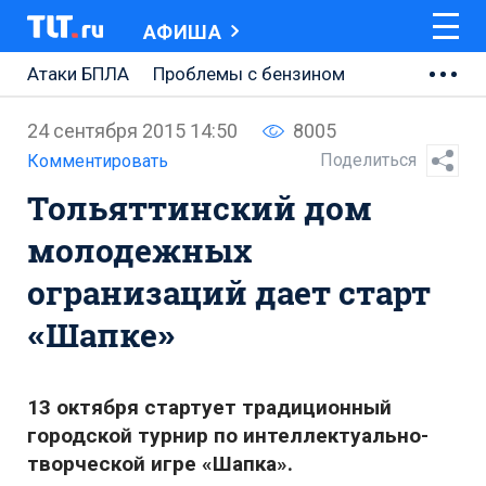
АФИША
Атаки БПЛА
Проблемы с бензином
АВТОВАЗ
24 сентября 2015 14:50
8005
Ремонт Центральной площади
Поделиться
Комментировать
Тольяттинский дом
Ремонт Обводного шоссе
молодежных
Набережная Тольятти
огранизаций дает старт
Неделя Тольятти
«Шапке»
13 октября стартует традиционный
городской турнир по интеллектуально-
творческой игре «Шапка».