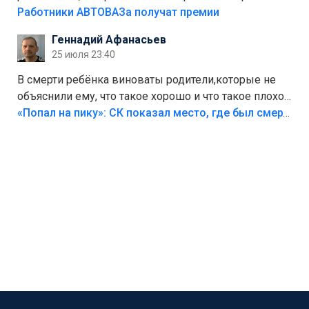
на предприятии.
Работники АВТОВАЗа получат премии
Геннадий Афанасьев
25 июля 23:40
В смерти ребёнка виноваты родители,которые не
объяснили ему, что такое хорошо и что такое плохо!
Лезть через такой забор,верх безумия,есть же
«Попал на пику»: СК показал место, где был смертельно травмирован ребенок в Тольятти
калитка,ворота! Жалко ребёнка,но он сам выбрал
свою судьбу.