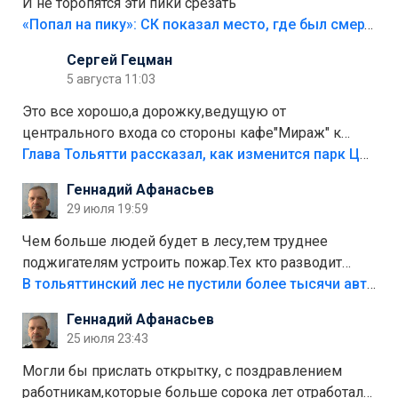
И не торопятся эти пики срезать
«Попал на пику»: СК показал место, где был смертельно травмирован ребенок в Тольятти
Сергей Гецман
5 августа 11:03
Это все хорошо,а дорожку,ведущую от
центрального входа со стороны кафе"Мираж" к
аттракционам слабо доделать?А то бордюры
Глава Тольятти рассказал, как изменится парк Центрального района
положили,а плитки не хватило,т.к.осенью и зимой
Геннадий Афанасьев
лежала в парке и испортилась.Да еще,видимо,часть
29 июля 19:59
украли.
Чем больше людей будет в лесу,тем труднее
поджигателям устроить пожар.Тех кто разводит
костры,тех надо безбожно штрафовать.Камер полно
В тольяттинский лес не пустили более тысячи автомобилей
стоит,почему водители всё равно едут в лес?
Геннадий Афанасьев
Штрафы мизерные.
25 июля 23:43
Могли бы прислать открытку, с поздравлением
работникам,которые больше сорока лет отработали