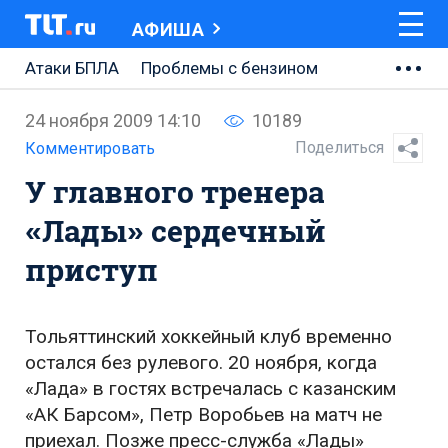
АФИША
Атаки БПЛА
Проблемы с бензином
АВТОВАЗ
24 ноября 2009 14:10
10189
Ремонт Центральной площади
Поделиться
Комментировать
У главного тренера
Ремонт Обводного шоссе
«Лады» сердечный
Набережная Тольятти
приступ
Неделя Тольятти
Тольяттинский хоккейный клуб временно
остался без рулевого. 20 ноября, когда
«Лада» в гостях встречалась с казанским
«АК Барсом», Петр Воробьев на матч не
приехал. Позже пресс-служба «Лады»