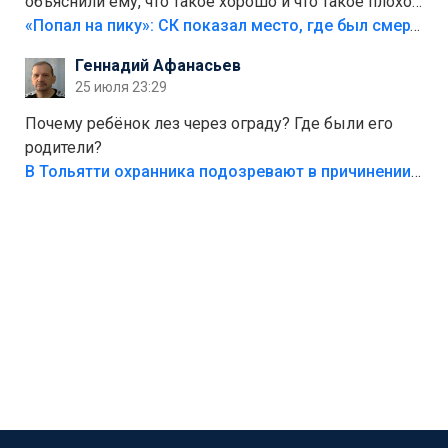
объяснили ему, что такое хорошо и что такое плохо!
Лезть через такой забор,верх безумия,есть же
«Попал на пику»: СК показал место, где был смертельно травмирован ребенок в Тольятти
калитка,ворота! Жалко ребёнка,но он сам выбрал
Геннадий Афанасьев
свою судьбу.
25 июля 23:29
Почему ребёнок лез через ограду? Где были его
родители?
В Тольятти охранника подозревают в причинении смерти ребенку