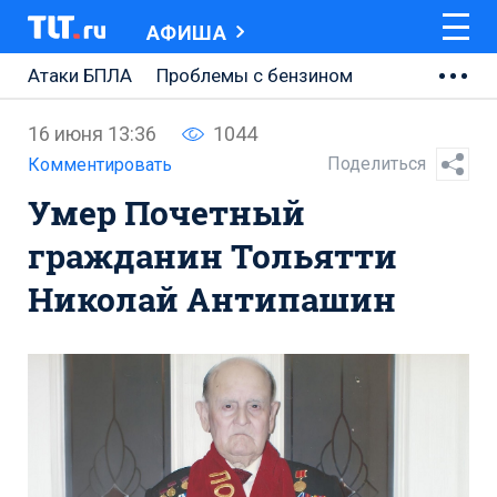
АФИША
Атаки БПЛА
Проблемы с бензином
АВТОВАЗ
16 июня 13:36
1044
Ремонт Центральной площади
Поделиться
Комментировать
Умер Почетный
Ремонт Обводного шоссе
гражданин Тольятти
Набережная Тольятти
Николай Антипашин
Неделя Тольятти