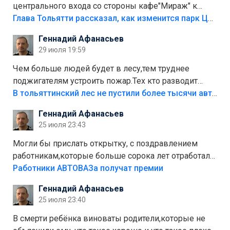
центрального входа со стороны кафе"Мираж" к
аттракционам слабо доделать?А то бордюры
Глава Тольятти рассказал, как изменится парк Центрального района
положили,а плитки не хватило,т.к.осенью и зимой
Геннадий Афанасьев
лежала в парке и испортилась.Да еще,видимо,часть
29 июля 19:59
украли.
Чем больше людей будет в лесу,тем труднее
поджигателям устроить пожар.Тех кто разводит
костры,тех надо безбожно штрафовать.Камер полно
В тольяттинский лес не пустили более тысячи автомобилей
стоит,почему водители всё равно едут в лес?
Геннадий Афанасьев
Штрафы мизерные.
25 июля 23:43
Могли бы прислать открытку, с поздравлением
работникам,которые больше сорока лет отработали
на предприятии.
Работники АВТОВАЗа получат премии
Геннадий Афанасьев
25 июля 23:40
В смерти ребёнка виноваты родители,которые не