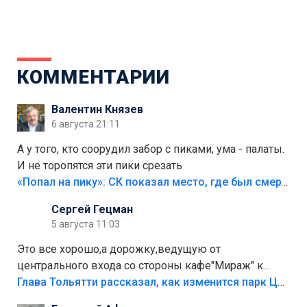
КОММЕНТАРИИ
Валентин Князев
6 августа 21:11
А у того, кто соорудил забор с пиками, ума - палаты.
И не торопятся эти пики срезать
«Попал на пику»: СК показал место, где был смертельно травмирован ребенок в Тольятти
Сергей Гецман
5 августа 11:03
Это все хорошо,а дорожку,ведущую от
центрального входа со стороны кафе"Мираж" к
аттракционам слабо доделать?А то бордюры
Глава Тольятти рассказал, как изменится парк Центрального района
положили,а плитки не хватило,т.к.осенью и зимой