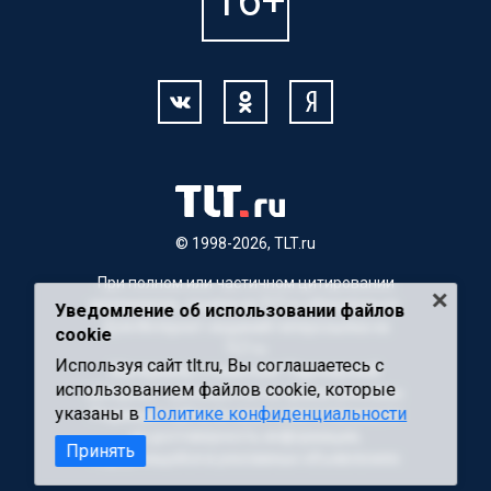
© 1998-2026, TLT.ru
При полном или частичном цитировании
материалов, ссылка на TLT.ru обязательна.
Уведомление об использовании файлов
Для Интернет-изданий гиперссылка на
cookie
TLT.ru
Используя сайт tlt.ru, Вы соглашаетесь с
Материалы с пометкой "Партнерский
использованием файлов cookie, которые
материал" публикуются на правах рекламы.
указаны в
Политике конфиденциальности
Редакция сайта не несет ответственности
за достоверность информации,
Принять
содержащейся в рекламных объявлениях