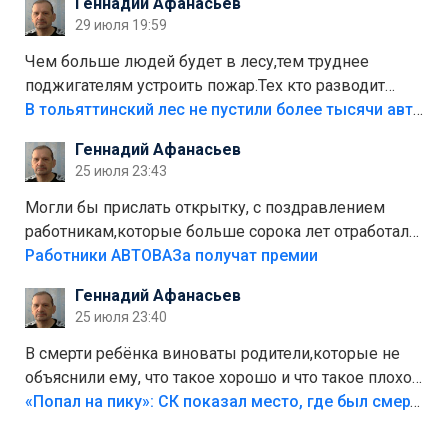
Геннадий Афанасьев
лежала в парке и испортилась.Да еще,видимо,часть
29 июля 19:59
украли.
Чем больше людей будет в лесу,тем труднее
поджигателям устроить пожар.Тех кто разводит
костры,тех надо безбожно штрафовать.Камер полно
В тольяттинский лес не пустили более тысячи автомобилей
стоит,почему водители всё равно едут в лес?
Геннадий Афанасьев
Штрафы мизерные.
25 июля 23:43
Могли бы прислать открытку, с поздравлением
работникам,которые больше сорока лет отработали
на предприятии.
Работники АВТОВАЗа получат премии
Геннадий Афанасьев
25 июля 23:40
В смерти ребёнка виноваты родители,которые не
объяснили ему, что такое хорошо и что такое плохо!
Лезть через такой забор,верх безумия,есть же
«Попал на пику»: СК показал место, где был смертельно травмирован ребенок в Тольятти
калитка,ворота! Жалко ребёнка,но он сам выбрал