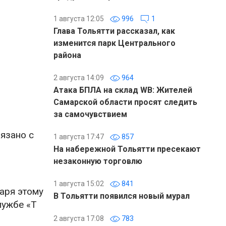
1 августа 12:05
996
1
Глава Тольятти рассказал, как
изменится парк Центрального
района
2 августа 14:09
964
Атака БПЛА на склад WB: Жителей
Самарской области просят следить
за самочувствием
язано с
1 августа 17:47
857
На набережной Тольятти пресекают
незаконную торговлю
1 августа 15:02
841
аря этому
В Тольятти появился новый мурал
лужбе «Т
2 августа 17:08
783