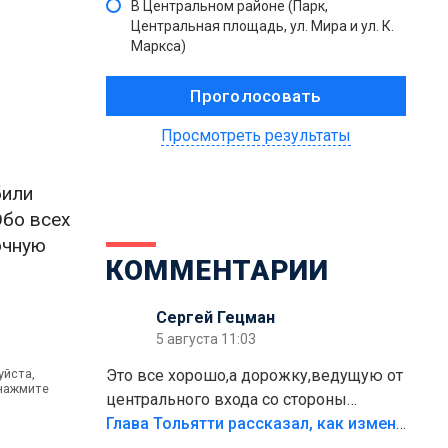
В Центральном районе (Парк,
Центральная площадь, ул. Мира и ул. К.
Маркса)
Просмотреть результаты
били
Обо всех
очную
КОММЕНТАРИИ
Сергей Гецман
5 августа 11:03
уйста,
Это все хорошо,а дорожку,ведущую от
 нажмите
центрального входа со стороны
кафе"Мираж" к аттракционам слабо
Глава Тольятти рассказал, как изменится парк Центрального района
доделать?А то бордюры положили,а