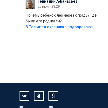
Геннадий Афанасьев
безумия,есть же калитка,ворота!
25 июля 23:29
Жалко ребёнка,но он сам выбрал свою
судьбу.
Почему ребёнок лез через ограду? Где
были его родители?
В Тольятти охранника подозревают в причинении смерти ребенку