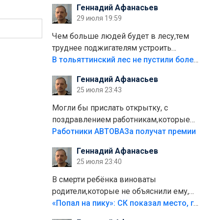
Геннадий Афанасьев
плитки не хватило,т.к.осенью и зимой
29 июля 19:59
лежала в парке и испортилась.Да
еще,видимо,часть украли.
Чем больше людей будет в лесу,тем
труднее поджигателям устроить
пожар.Тех кто разводит костры,тех
В тольяттинский лес не пустили более тысячи автомобилей
надо безбожно штрафовать.Камер
Геннадий Афанасьев
полно стоит,почему водители всё
25 июля 23:43
равно едут в лес? Штрафы мизерные.
Могли бы прислать открытку, с
поздравлением работникам,которые
больше сорока лет отработали на
Работники АВТОВАЗа получат премии
предприятии.
Геннадий Афанасьев
25 июля 23:40
В смерти ребёнка виноваты
родители,которые не объяснили ему,
что такое хорошо и что такое плохо!
«Попал на пику»: СК показал место, где был смертельно травмирован ребенок в Тольятти
Лезть через такой забор,верх