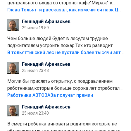
центрального входа со стороны кафе"Мираж" к
аттракционам слабо доделать?А то бордюры
Глава Тольятти рассказал, как изменится парк Центрального района
положили,а плитки не хватило,т.к.осенью и зимой
Геннадий Афанасьев
лежала в парке и испортилась.Да еще,видимо,часть
29 июля 19:59
украли.
Чем больше людей будет в лесу,тем труднее
поджигателям устроить пожар.Тех кто разводит
костры,тех надо безбожно штрафовать.Камер полно
В тольяттинский лес не пустили более тысячи автомобилей
стоит,почему водители всё равно едут в лес?
Геннадий Афанасьев
Штрафы мизерные.
25 июля 23:43
Могли бы прислать открытку, с поздравлением
работникам,которые больше сорока лет отработали
на предприятии.
Работники АВТОВАЗа получат премии
Геннадий Афанасьев
25 июля 23:40
В смерти ребёнка виноваты родители,которые не
объяснили ему, что такое хорошо и что такое плохо!