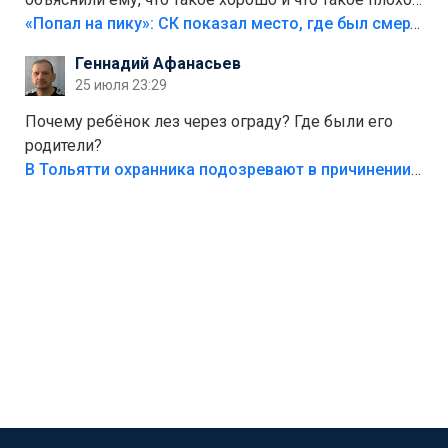
Лезть через такой забор,верх безумия,есть же
«Попал на пику»: СК показал место, где был смертельно травмирован ребенок в Тольятти
калитка,ворота! Жалко ребёнка,но он сам выбрал
Геннадий Афанасьев
свою судьбу.
25 июля 23:29
Почему ребёнок лез через ограду? Где были его
родители?
В Тольятти охранника подозревают в причинении смерти ребенку