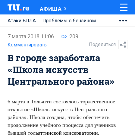
АФИША
Атаки БПЛА
Проблемы с бензином
АВТОВАЗ
7 марта 2018 11:06
209
Ремонт Центральной площади
Поделиться
Комментировать
В городе заработала
Ремонт Обводного шоссе
«Школа искусств
Набережная Тольятти
Центрального района»
Неделя Тольятти
6 марта в Тольятти состоялось торжественное
открытие «Школы искусств Центрального
района». Школа создана, чтобы обеспечить
продолжение учебного процесса для учеников
бывшей т
ольяттинской консерватории.