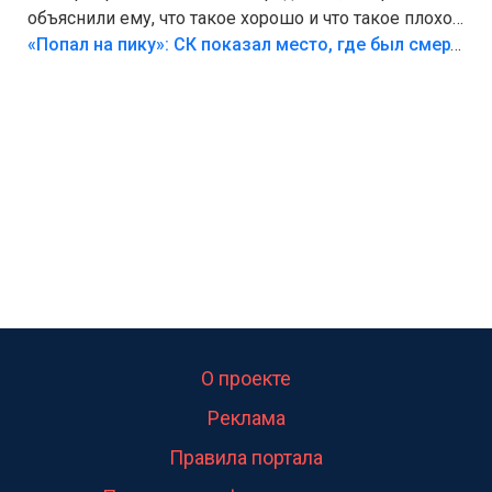
объяснили ему, что такое хорошо и что такое плохо!
Лезть через такой забор,верх безумия,есть же
«Попал на пику»: СК показал место, где был смертельно травмирован ребенок в Тольятти
калитка,ворота! Жалко ребёнка,но он сам выбрал
свою судьбу.
О проекте
Реклама
Правила портала