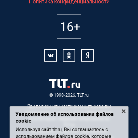
Политика конфиденциальности
© 1998-2026, TLT.ru
При полном или частичном цитировании
материалов, ссылка на TLT.ru обязательна.
Уведомление об использовании файлов
Для Интернет-изданий гиперссылка на
cookie
TLT.ru
Используя сайт tlt.ru, Вы соглашаетесь с
Материалы с пометкой "Партнерский
использованием файлов cookie, которые
материал" публикуются на правах рекламы.