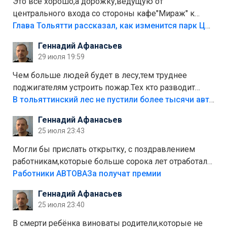
Это все хорошо,а дорожку,ведущую от
центрального входа со стороны кафе"Мираж" к
аттракционам слабо доделать?А то бордюры
Глава Тольятти рассказал, как изменится парк Центрального района
положили,а плитки не хватило,т.к.осенью и зимой
Геннадий Афанасьев
лежала в парке и испортилась.Да еще,видимо,часть
29 июля 19:59
украли.
Чем больше людей будет в лесу,тем труднее
поджигателям устроить пожар.Тех кто разводит
костры,тех надо безбожно штрафовать.Камер полно
В тольяттинский лес не пустили более тысячи автомобилей
стоит,почему водители всё равно едут в лес?
Геннадий Афанасьев
Штрафы мизерные.
25 июля 23:43
Могли бы прислать открытку, с поздравлением
работникам,которые больше сорока лет отработали
на предприятии.
Работники АВТОВАЗа получат премии
Геннадий Афанасьев
25 июля 23:40
В смерти ребёнка виноваты родители,которые не