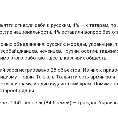
тти отнесли себя к русским, 4% — к татарам, по 
ругие национальности, 4% оставили вопрос без от
рных объединения: русских, мордвы, украинцев, т
азербайджанцев, чеченцев, грузин, осетин, таджик
мимо этого работают шесть казачьих обществ.
ий зарегистрировано 28 объектов. Из них к прав
олицизму – один. Также в Тольятти есть армянская
еся к исламу, и один иудаистский храм. Помимо э
 старообрядцы.
вает 1941 человек (840 семей) — граждан Украины