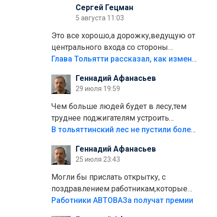
Сергей Гецман
5 августа 11:03
Это все хорошо,а дорожку,ведущую от
центрального входа со стороны
кафе"Мираж" к аттракционам слабо
Глава Тольятти рассказал, как изменится парк Центрального района
доделать?А то бордюры положили,а
Геннадий Афанасьев
плитки не хватило,т.к.осенью и зимой
29 июля 19:59
лежала в парке и испортилась.Да
еще,видимо,часть украли.
Чем больше людей будет в лесу,тем
труднее поджигателям устроить
пожар.Тех кто разводит костры,тех
В тольяттинский лес не пустили более тысячи автомобилей
надо безбожно штрафовать.Камер
Геннадий Афанасьев
полно стоит,почему водители всё
25 июля 23:43
равно едут в лес? Штрафы мизерные.
Могли бы прислать открытку, с
поздравлением работникам,которые
больше сорока лет отработали на
Работники АВТОВАЗа получат премии
предприятии.