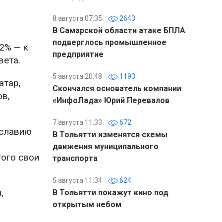
8 августа 07:35
2643
В Самарской области атаке БПЛА
подверглось промышленное
2% — к
предприятие
вета.
5 августа 20:48
1193
атар,
Скончался основатель компании
ов,
«ИнфоЛада» Юрий Перевалов
7 августа 11:33
672
ославию
В Тольятти изменятся схемы
движения муниципального
того свои
транспорта
5 августа 11:34
624
,
В Тольятти покажут кино под
открытым небом