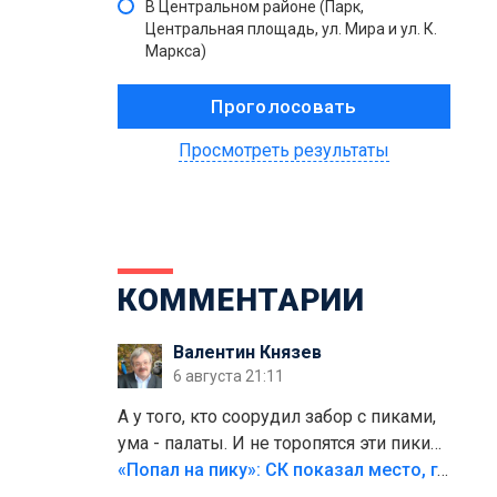
В Центральном районе (Парк,
Центральная площадь, ул. Мира и ул. К.
Маркса)
Просмотреть результаты
КОММЕНТАРИИ
Валентин Князев
6 августа 21:11
А у того, кто соорудил забор с пиками,
ума - палаты. И не торопятся эти пики
срезать
«Попал на пику»: СК показал место, где был смертельно травмирован ребенок в Тольятти