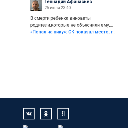
Геннадий Афанасьев
25 июля 23:40
В смерти ребёнка виноваты
родители,которые не объяснили ему,
что такое хорошо и что такое плохо!
«Попал на пику»: СК показал место, где был смертельно травмирован ребенок в Тольятти
Лезть через такой забор,верх
безумия,есть же калитка,ворота!
Жалко ребёнка,но он сам выбрал свою
судьбу.