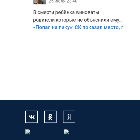
25 июля 23:40
В смерти ребёнка виноваты
родители,которые не объяснили ему,
что такое хорошо и что такое плохо!
«Попал на пику»: СК показал место, где был смертельно травмирован ребенок в Тольятти
Лезть через такой забор,верх
безумия,есть же калитка,ворота!
Жалко ребёнка,но он сам выбрал свою
судьбу.