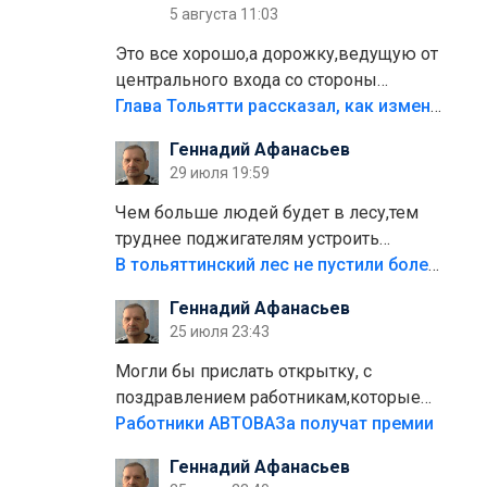
5 августа 11:03
Это все хорошо,а дорожку,ведущую от
центрального входа со стороны
кафе"Мираж" к аттракционам слабо
Глава Тольятти рассказал, как изменится парк Центрального района
доделать?А то бордюры положили,а
Геннадий Афанасьев
плитки не хватило,т.к.осенью и зимой
29 июля 19:59
лежала в парке и испортилась.Да
еще,видимо,часть украли.
Чем больше людей будет в лесу,тем
труднее поджигателям устроить
пожар.Тех кто разводит костры,тех
В тольяттинский лес не пустили более тысячи автомобилей
надо безбожно штрафовать.Камер
Геннадий Афанасьев
полно стоит,почему водители всё
25 июля 23:43
равно едут в лес? Штрафы мизерные.
Могли бы прислать открытку, с
поздравлением работникам,которые
больше сорока лет отработали на
Работники АВТОВАЗа получат премии
предприятии.
Геннадий Афанасьев