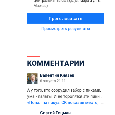
Центральная площадь, ул. Мира и ул. К.
Маркса)
Просмотреть результаты
КОММЕНТАРИИ
Валентин Князев
6 августа 21:11
А у того, кто соорудил забор с пиками,
ума - палаты. И не торопятся эти пики
срезать
«Попал на пику»: СК показал место, где был смертельно травмирован ребенок в Тольятти
Сергей Гецман