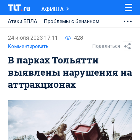
АФИША
Атаки БПЛА
Проблемы с бензином
АВТОВАЗ
24 июля 2023 17:11
428
Ремонт Центральной площади
Поделиться
Комментировать
В парках Тольятти
Ремонт Обводного шоссе
выявлены нарушения на
Набережная Тольятти
аттракционах
Неделя Тольятти