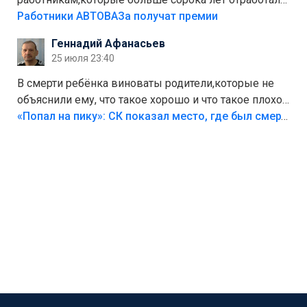
на предприятии.
Работники АВТОВАЗа получат премии
Геннадий Афанасьев
25 июля 23:40
В смерти ребёнка виноваты родители,которые не
объяснили ему, что такое хорошо и что такое плохо!
Лезть через такой забор,верх безумия,есть же
«Попал на пику»: СК показал место, где был смертельно травмирован ребенок в Тольятти
калитка,ворота! Жалко ребёнка,но он сам выбрал
свою судьбу.