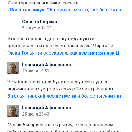
И не торопятся эти пики срезать
«Попал на пику»: СК показал место, где был смертельно травмирован ребенок в Тольятти
Сергей Гецман
5 августа 11:03
Это все хорошо,а дорожку,ведущую от
центрального входа со стороны кафе"Мираж" к
аттракционам слабо доделать?А то бордюры
Глава Тольятти рассказал, как изменится парк Центрального района
положили,а плитки не хватило,т.к.осенью и зимой
Геннадий Афанасьев
лежала в парке и испортилась.Да еще,видимо,часть
29 июля 19:59
украли.
Чем больше людей будет в лесу,тем труднее
поджигателям устроить пожар.Тех кто разводит
костры,тех надо безбожно штрафовать.Камер полно
В тольяттинский лес не пустили более тысячи автомобилей
стоит,почему водители всё равно едут в лес?
Геннадий Афанасьев
Штрафы мизерные.
25 июля 23:43
Могли бы прислать открытку, с поздравлением
работникам,которые больше сорока лет отработали