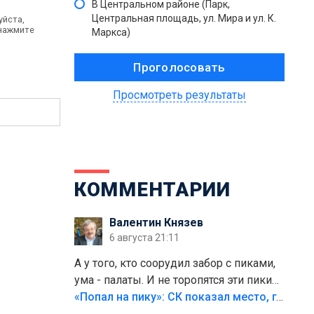
В Центральном районе (Парк,
Центральная площадь, ул. Мира и ул. К.
уйста,
 нажмите
Маркса)
Просмотреть результаты
КОММЕНТАРИИ
Валентин Князев
6 августа 21:11
А у того, кто соорудил забор с пиками,
ума - палаты. И не торопятся эти пики
срезать
«Попал на пику»: СК показал место, где был смертельно травмирован ребенок в Тольятти