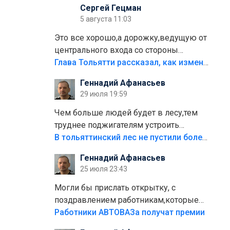
Сергей Гецман
5 августа 11:03
Это все хорошо,а дорожку,ведущую от
центрального входа со стороны
кафе"Мираж" к аттракционам слабо
Глава Тольятти рассказал, как изменится парк Центрального района
доделать?А то бордюры положили,а
Геннадий Афанасьев
плитки не хватило,т.к.осенью и зимой
29 июля 19:59
лежала в парке и испортилась.Да
еще,видимо,часть украли.
Чем больше людей будет в лесу,тем
труднее поджигателям устроить
пожар.Тех кто разводит костры,тех
В тольяттинский лес не пустили более тысячи автомобилей
надо безбожно штрафовать.Камер
Геннадий Афанасьев
полно стоит,почему водители всё
25 июля 23:43
равно едут в лес? Штрафы мизерные.
Могли бы прислать открытку, с
поздравлением работникам,которые
больше сорока лет отработали на
Работники АВТОВАЗа получат премии
предприятии.