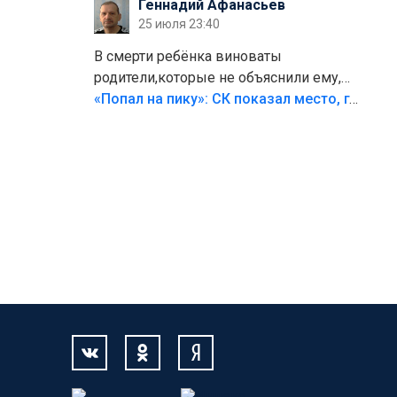
Геннадий Афанасьев
25 июля 23:40
В смерти ребёнка виноваты
родители,которые не объяснили ему,
что такое хорошо и что такое плохо!
«Попал на пику»: СК показал место, где был смертельно травмирован ребенок в Тольятти
Лезть через такой забор,верх
безумия,есть же калитка,ворота!
Жалко ребёнка,но он сам выбрал свою
судьбу.