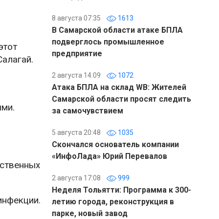
8 августа 07:35
1613
В Самарской области атаке БПЛА
подверглось промышленное
этот
предприятие
Салагай.
2 августа 14:09
1072
Атака БПЛА на склад WB: Жителей
Самарской области просят следить
ыми.
за самочувствием
5 августа 20:48
1035
Скончался основатель компании
«ИнфоЛада» Юрий Перевалов
рственных
2 августа 17:08
999
Неделя Тольятти: Программа к 300-
инфекции.
летию города, реконструкция в
парке, новый завод