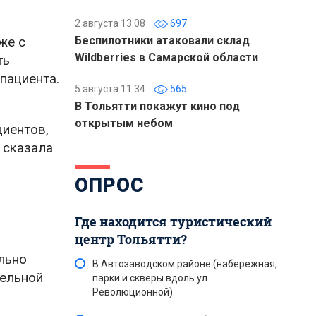
2 августа 13:08
697
же с
Беспилотники атаковали склад
Wildberries в Самарской области
ть
пациента.
5 августа 11:34
565
В Тольятти покажут кино под
открытым небом
циентов,
 сказала
ОПРОС
Где находится туристический
центр Тольятти?
льно
В Автозаводском районе (набережная,
тельной
парки и скверы вдоль ул.
Революционной)