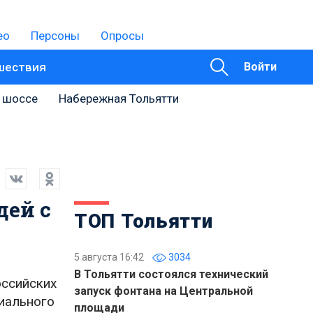
ео
Персоны
Опросы
шествия
Войти
 шоссе
Набережная Тольятти
дей с
ТОП Тольятти
5 августа 16:42
3034
В Тольятти состоялся технический
оссийских
запуск фонтана на Центральной
иального
площади