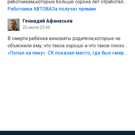
работникам,которые больше сорока лет отработали
на предприятии.
Работники АВТОВАЗа получат премии
Геннадий Афанасьев
25 июля 23:40
В смерти ребёнка виноваты родители,которые не
объяснили ему, что такое хорошо и что такое плохо!
Лезть через такой забор,верх безумия,есть же
«Попал на пику»: СК показал место, где был смертельно травмирован ребенок в Тольятти
калитка,ворота! Жалко ребёнка,но он сам выбрал
свою судьбу.