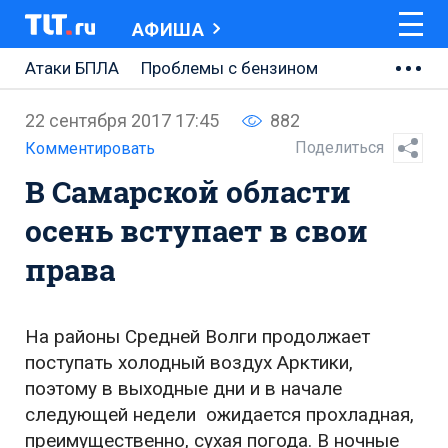
АФИША
Атаки БПЛА
Проблемы с бензином
АВТОВАЗ
22 сентября 2017 17:45
882
Ремонт Центральной площади
Поделиться
Комментировать
В Самарской области
Ремонт Обводного шоссе
осень вступает в свои
Набережная Тольятти
права
Неделя Тольятти
На районы Средней Волги продолжает
поступать холодный воздух Арктики,
поэтому в выходные дни и в начале
следующей недели ожидается прохладная,
преимущественно, сухая погода. В ночные