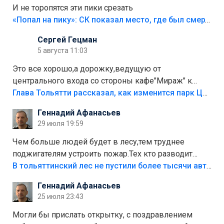
И не торопятся эти пики срезать
«Попал на пику»: СК показал место, где был смертельно травмирован ребенок в Тольятти
Сергей Гецман
5 августа 11:03
Это все хорошо,а дорожку,ведущую от
центрального входа со стороны кафе"Мираж" к
аттракционам слабо доделать?А то бордюры
Глава Тольятти рассказал, как изменится парк Центрального района
положили,а плитки не хватило,т.к.осенью и зимой
Геннадий Афанасьев
лежала в парке и испортилась.Да еще,видимо,часть
29 июля 19:59
украли.
Чем больше людей будет в лесу,тем труднее
поджигателям устроить пожар.Тех кто разводит
костры,тех надо безбожно штрафовать.Камер полно
В тольяттинский лес не пустили более тысячи автомобилей
стоит,почему водители всё равно едут в лес?
Геннадий Афанасьев
Штрафы мизерные.
25 июля 23:43
Могли бы прислать открытку, с поздравлением