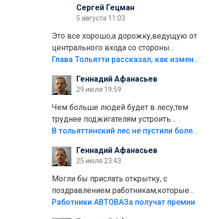
Сергей Гецман
5 августа 11:03
Это все хорошо,а дорожку,ведущую от
центрального входа со стороны
кафе"Мираж" к аттракционам слабо
Глава Тольятти рассказал, как изменится парк Центрального района
доделать?А то бордюры положили,а
Геннадий Афанасьев
плитки не хватило,т.к.осенью и зимой
29 июля 19:59
лежала в парке и испортилась.Да
еще,видимо,часть украли.
Чем больше людей будет в лесу,тем
труднее поджигателям устроить
пожар.Тех кто разводит костры,тех
В тольяттинский лес не пустили более тысячи автомобилей
надо безбожно штрафовать.Камер
Геннадий Афанасьев
полно стоит,почему водители всё
25 июля 23:43
равно едут в лес? Штрафы мизерные.
Могли бы прислать открытку, с
поздравлением работникам,которые
больше сорока лет отработали на
Работники АВТОВАЗа получат премии
предприятии.