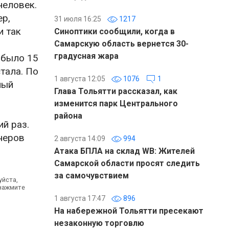
человек.
ер,
31 июля 16:25
1217
и так
Синоптики сообщили, когда в
Самарскую область вернется 30-
градусная жара
 было 15
тала. По
1 августа 12:05
1076
1
ный
Глава Тольятти рассказал, как
изменится парк Центрального
района
ий раз.
тнеров
2 августа 14:09
994
Атака БПЛА на склад WB: Жителей
Самарской области просят следить
за самочувствием
уйста,
 нажмите
1 августа 17:47
896
На набережной Тольятти пресекают
незаконную торговлю