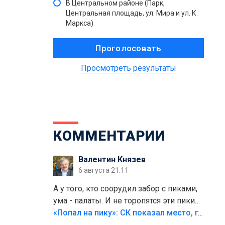
В Центральном районе (Парк,
Центральная площадь, ул. Мира и ул. К.
Маркса)
Просмотреть результаты
КОММЕНТАРИИ
Валентин Князев
6 августа 21:11
А у того, кто соорудил забор с пиками,
ума - палаты. И не торопятся эти пики
срезать
«Попал на пику»: СК показал место, где был смертельно травмирован ребенок в Тольятти