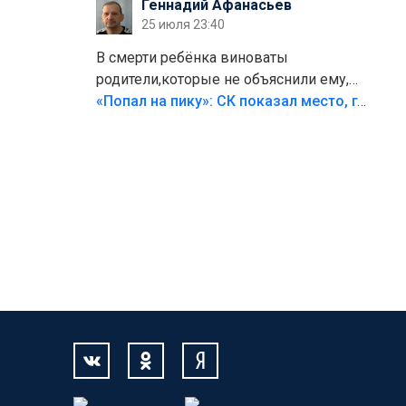
Геннадий Афанасьев
25 июля 23:40
В смерти ребёнка виноваты
родители,которые не объяснили ему,
что такое хорошо и что такое плохо!
«Попал на пику»: СК показал место, где был смертельно травмирован ребенок в Тольятти
Лезть через такой забор,верх
безумия,есть же калитка,ворота!
Жалко ребёнка,но он сам выбрал свою
судьбу.