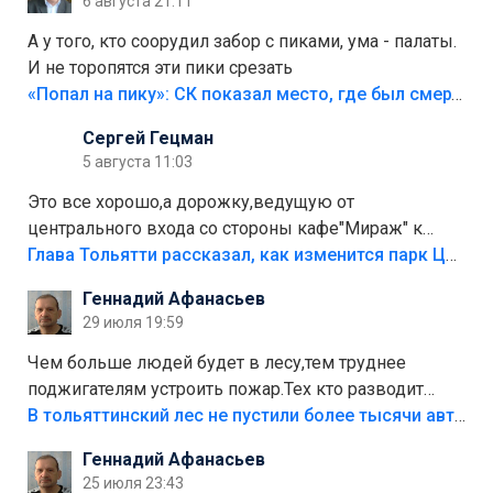
6 августа 21:11
А у того, кто соорудил забор с пиками, ума - палаты.
И не торопятся эти пики срезать
«Попал на пику»: СК показал место, где был смертельно травмирован ребенок в Тольятти
Сергей Гецман
5 августа 11:03
Это все хорошо,а дорожку,ведущую от
центрального входа со стороны кафе"Мираж" к
аттракционам слабо доделать?А то бордюры
Глава Тольятти рассказал, как изменится парк Центрального района
положили,а плитки не хватило,т.к.осенью и зимой
Геннадий Афанасьев
лежала в парке и испортилась.Да еще,видимо,часть
29 июля 19:59
украли.
Чем больше людей будет в лесу,тем труднее
поджигателям устроить пожар.Тех кто разводит
костры,тех надо безбожно штрафовать.Камер полно
В тольяттинский лес не пустили более тысячи автомобилей
стоит,почему водители всё равно едут в лес?
Геннадий Афанасьев
Штрафы мизерные.
25 июля 23:43