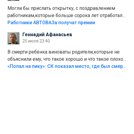
Могли бы прислать открытку, с поздравлением
работникам,которые больше сорока лет отработали
на предприятии.
Работники АВТОВАЗа получат премии
Геннадий Афанасьев
25 июля 23:40
В смерти ребёнка виноваты родители,которые не
объяснили ему, что такое хорошо и что такое плохо!
Лезть через такой забор,верх безумия,есть же
«Попал на пику»: СК показал место, где был смертельно травмирован ребенок в Тольятти
калитка,ворота! Жалко ребёнка,но он сам выбрал
свою судьбу.