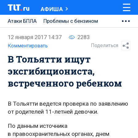
АФИША
Атаки БПЛА
Проблемы с бензином
АВТОВАЗ
12 января 2017 14:37
2283
Ремонт Центральной площади
Поделиться
Комментировать
В Тольятти ищут
Ремонт Обводного шоссе
эксгибициониста,
Набережная Тольятти
встреченного ребенком
Неделя Тольятти
В Тольятти ведется проверка по заявлению
от родителей 11-летней девочки.
По данным источника
в правоохранительных органах, днем