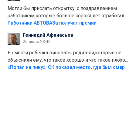
Могли бы прислать открытку, с поздравлением
работникам,которые больше сорока лет отработали
на предприятии.
Работники АВТОВАЗа получат премии
Геннадий Афанасьев
25 июля 23:40
В смерти ребёнка виноваты родители,которые не
объяснили ему, что такое хорошо и что такое плохо!
Лезть через такой забор,верх безумия,есть же
«Попал на пику»: СК показал место, где был смертельно травмирован ребенок в Тольятти
калитка,ворота! Жалко ребёнка,но он сам выбрал
свою судьбу.