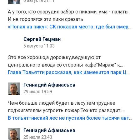
6 августа 21:11
А у того, кто соорудил забор с пиками, ума - палаты.
И не торопятся эти пики срезать
«Попал на пику»: СК показал место, где был смертельно травмирован ребенок в Тольятти
Сергей Гецман
5 августа 11:03
Это все хорошо,а дорожку,ведущую от
центрального входа со стороны кафе"Мираж" к
аттракционам слабо доделать?А то бордюры
Глава Тольятти рассказал, как изменится парк Центрального района
положили,а плитки не хватило,т.к.осенью и зимой
Геннадий Афанасьев
лежала в парке и испортилась.Да еще,видимо,часть
29 июля 19:59
украли.
Чем больше людей будет в лесу,тем труднее
поджигателям устроить пожар.Тех кто разводит
костры,тех надо безбожно штрафовать.Камер полно
В тольяттинский лес не пустили более тысячи автомобилей
стоит,почему водители всё равно едут в лес?
Геннадий Афанасьев
Штрафы мизерные.
25 июля 23:43