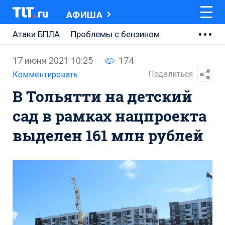
АФИША
Атаки БПЛА
Проблемы с бензином
АВТОВАЗ
17 июня 2021 10:25
174
Ремонт Центральной площади
Поделиться
Комментировать
В Тольятти на детский
Ремонт Обводного шоссе
сад в рамках нацпроекта
Набережная Тольятти
выделен 161 млн рублей
Неделя Тольятти