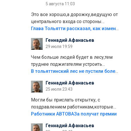
5 августа 11:03
Это все хорошо,а дорожку,ведущую от
центрального входа со стороны
кафе"Мираж" к аттракционам слабо
Глава Тольятти рассказал, как изменится парк Центрального района
доделать?А то бордюры положили,а
Геннадий Афанасьев
плитки не хватило,т.к.осенью и зимой
29 июля 19:59
лежала в парке и испортилась.Да
еще,видимо,часть украли.
Чем больше людей будет в лесу,тем
труднее поджигателям устроить
пожар.Тех кто разводит костры,тех
В тольяттинский лес не пустили более тысячи автомобилей
надо безбожно штрафовать.Камер
Геннадий Афанасьев
полно стоит,почему водители всё
25 июля 23:43
равно едут в лес? Штрафы мизерные.
Могли бы прислать открытку, с
поздравлением работникам,которые
больше сорока лет отработали на
Работники АВТОВАЗа получат премии
предприятии.
Геннадий Афанасьев