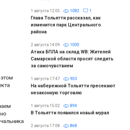
1 августа 12:05
1082
1
Глава Тольятти рассказал, как
изменится парк Центрального
района
2 августа 14:09
1000
Атака БПЛА на склад WB: Жителей
Самарской области просят следить
за самочувствием
 этом
1 августа 17:47
903
екта
На набережной Тольятти пресекают
незаконную торговлю
наем
1 августа 15:02
894
В Тольятти появился новый мурал
 но
ачальника
2 августа 17:08
868