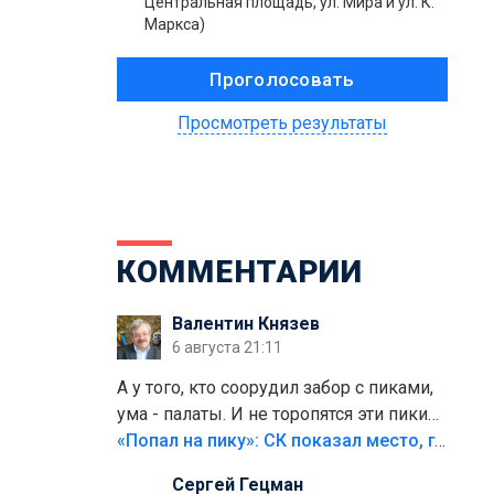
Центральная площадь, ул. Мира и ул. К.
Маркса)
Просмотреть результаты
КОММЕНТАРИИ
Валентин Князев
6 августа 21:11
А у того, кто соорудил забор с пиками,
ума - палаты. И не торопятся эти пики
срезать
«Попал на пику»: СК показал место, где был смертельно травмирован ребенок в Тольятти
Сергей Гецман