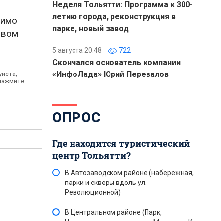
Неделя Тольятти: Программа к 300-
летию города, реконструкция в
мимо
парке, новый завод
овом
5 августа 20:48
722
Скончался основатель компании
«ИнфоЛада» Юрий Перевалов
уйста,
 нажмите
ОПРОС
Где находится туристический
центр Тольятти?
В Автозаводском районе (набережная,
парки и скверы вдоль ул.
Революционной)
В Центральном районе (Парк,