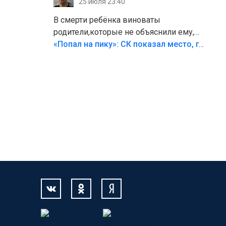
25 июля 23:40
В смерти ребёнка виноваты
родители,которые не объяснили ему,
что такое хорошо и что такое плохо!
«Попал на пику»: СК показал место, где был смертельно травмирован ребенок в Тольятти
Лезть через такой забор,верх
безумия,есть же калитка,ворота!
Жалко ребёнка,но он сам выбрал свою
судьбу.