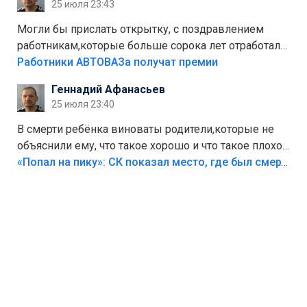
25 июля 23:43
Могли бы прислать открытку, с поздравлением
работникам,которые больше сорока лет отработали
на предприятии.
Работники АВТОВАЗа получат премии
Геннадий Афанасьев
25 июля 23:40
В смерти ребёнка виноваты родители,которые не
объяснили ему, что такое хорошо и что такое плохо!
Лезть через такой забор,верх безумия,есть же
«Попал на пику»: СК показал место, где был смертельно травмирован ребенок в Тольятти
калитка,ворота! Жалко ребёнка,но он сам выбрал
свою судьбу.