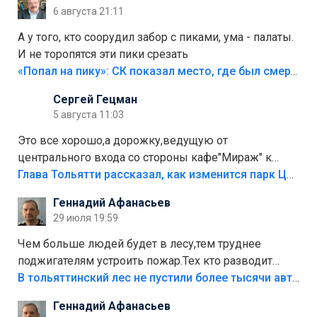
6 августа 21:11
А у того, кто соорудил забор с пиками, ума - палаты.
И не торопятся эти пики срезать
«Попал на пику»: СК показал место, где был смертельно травмирован ребенок в Тольятти
Сергей Гецман
5 августа 11:03
Это все хорошо,а дорожку,ведущую от
центрального входа со стороны кафе"Мираж" к
аттракционам слабо доделать?А то бордюры
Глава Тольятти рассказал, как изменится парк Центрального района
положили,а плитки не хватило,т.к.осенью и зимой
Геннадий Афанасьев
лежала в парке и испортилась.Да еще,видимо,часть
29 июля 19:59
украли.
Чем больше людей будет в лесу,тем труднее
поджигателям устроить пожар.Тех кто разводит
костры,тех надо безбожно штрафовать.Камер полно
В тольяттинский лес не пустили более тысячи автомобилей
стоит,почему водители всё равно едут в лес?
Геннадий Афанасьев
Штрафы мизерные.