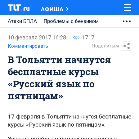
АФИША
Атаки БПЛА
Проблемы с бензином
АВТОВАЗ
10 февраля 2017 16:28
1717
Ремонт Центральной площади
Поделиться
Комментировать
В Тольятти начнутся
Ремонт Обводного шоссе
бесплатные курсы
Набережная Тольятти
«Русский язык по
Неделя Тольятти
пятницам»
17 февраля в Тольятти начнутся бесплатные
курсы «Русский язык по пятницам».
Занятия пройдут в рамках подготовки к