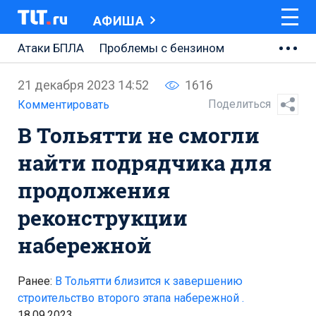
АФИША
Атаки БПЛА
Проблемы с бензином
АВТОВАЗ
21 декабря 2023 14:52
1616
Ремонт Центральной площади
Поделиться
Комментировать
В Тольятти не смогли
Ремонт Обводного шоссе
найти подрядчика для
Набережная Тольятти
продолжения
Неделя Тольятти
реконструкции
набережной
Ранее:
В Тольятти близится к завершению
строительство второго этапа набережной .
18.09.2023