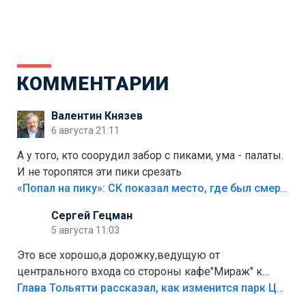
КОММЕНТАРИИ
Валентин Князев
6 августа 21:11
А у того, кто соорудил забор с пиками, ума - палаты.
И не торопятся эти пики срезать
«Попал на пику»: СК показал место, где был смертельно травмирован ребенок в Тольятти
Сергей Гецман
5 августа 11:03
Это все хорошо,а дорожку,ведущую от
центрального входа со стороны кафе"Мираж" к
аттракционам слабо доделать?А то бордюры
Глава Тольятти рассказал, как изменится парк Центрального района
положили,а плитки не хватило,т.к.осенью и зимой