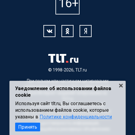
© 1998-2026, TLT.ru
При полном или частичном цитировании
материалов, ссылка на TLT.ru обязательна.
Уведомление об использовании файлов
Для Интернет-изданий гиперссылка на
cookie
TLT.ru
Используя сайт tlt.ru, Вы соглашаетесь с
Материалы с пометкой "Партнерский
использованием файлов cookie, которые
материал" публикуются на правах рекламы.
указаны в
Политике конфиденциальности
Редакция сайта не несет ответственности
за достоверность информации,
Принять
содержащейся в рекламных объявлениях