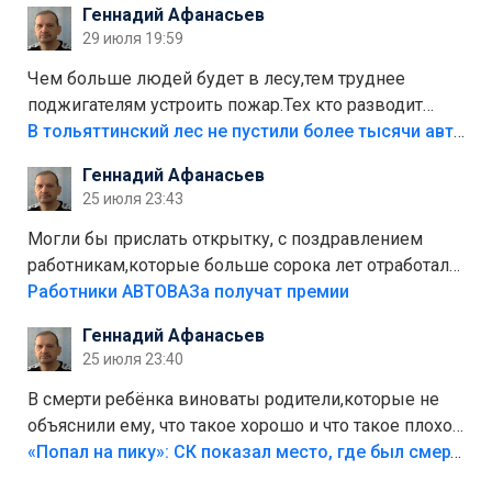
Геннадий Афанасьев
лежала в парке и испортилась.Да еще,видимо,часть
29 июля 19:59
украли.
Чем больше людей будет в лесу,тем труднее
поджигателям устроить пожар.Тех кто разводит
костры,тех надо безбожно штрафовать.Камер полно
В тольяттинский лес не пустили более тысячи автомобилей
стоит,почему водители всё равно едут в лес?
Геннадий Афанасьев
Штрафы мизерные.
25 июля 23:43
Могли бы прислать открытку, с поздравлением
работникам,которые больше сорока лет отработали
на предприятии.
Работники АВТОВАЗа получат премии
Геннадий Афанасьев
25 июля 23:40
В смерти ребёнка виноваты родители,которые не
объяснили ему, что такое хорошо и что такое плохо!
Лезть через такой забор,верх безумия,есть же
«Попал на пику»: СК показал место, где был смертельно травмирован ребенок в Тольятти
калитка,ворота! Жалко ребёнка,но он сам выбрал