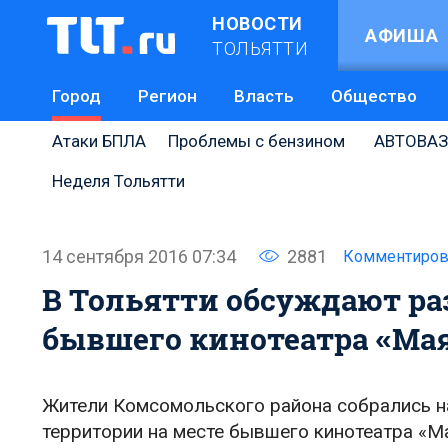
НОВОСТИ
АФИША
ТОЛЬЯТТИ
Город
Регион
Власть
Общество
Атаки БПЛА
Проблемы с бензином
АВТОВАЗ
Неделя Тольятти
14 сентября 2016 07:34
2881
Комментиров
В Тольятти обсуждают ра
бывшего кинотеатра «Ма
Жители Комсомольского района собрались н
территории на месте бывшего кинотеатра «Ма