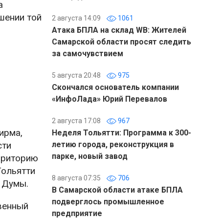
а
шении той
2 августа 14:09
1061
Атака БПЛА на склад WB: Жителей
Самарской области просят следить
за самочувствием
5 августа 20:48
975
Скончался основатель компании
«ИнфоЛада» Юрий Перевалов
2 августа 17:08
967
ирма,
Неделя Тольятти: Программа к 300-
сти
летию города, реконструкция в
парке, новый завод
рриторию
Тольятти
8 августа 07:35
706
а Думы.
В Самарской области атаке БПЛА
подверглось промышленное
твенный
предприятие