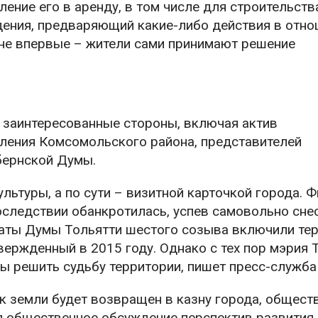
ение его в аренду, в том числе для строительств
ения, предваряющий какие-либо действия в отно
и не впервые – жители сами принимают решение
 заинтересованные стороны, включая актив
ления Комсомольского района, представителей
бернской Думы.
льтуры, а по сути – визитной карточкой города. Ф
оследствии обанкротилась, успев самовольно сне
утаты Думы Тольятти шестого созыва включили те
вержденный в 2015 году. Однако с тех пор мэрия 
бы решить судьбу территории, пишет пресс-служб
ок земли будет возвращен в казну города, общес
л общественное обсуждение перспектив развития