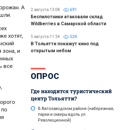
орожан. А
2 августа 13:08
691
шли.
Беспилотники атаковали склад
Wildberries в Самарской области
сех
же хотят,
5 августа 11:34
524
нский
В Тольятти покажут кино под
 зона, и
открытым небом
енных
ь все
ОПРОС
,
Где находится туристический
центр Тольятти?
торого
 по
В Автозаводском районе (набережная,
парки и скверы вдоль ул.
ля
Революционной)