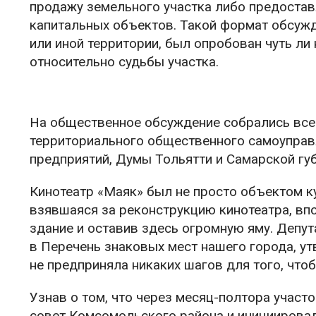
продажу земельного участка либо предоставл
капитальных объектов. Такой формат обсужд
или иной территории, был опробован чуть л
относительно судьбы участка.
На общественное обсуждение собрались все
территориального общественного самоуправ
предприятий, Думы Тольятти и Самарской гу
Кинотеатр «Маяк» был не просто объектом ку
взявшаяся за реконструкцию кинотеатра, вп
здание и оставив здесь огромную яму. Деп
в Перечень знаковых мест нашего города, ут
не предприняла никаких шагов для того, что
Узнав о том, что через месяц-полтора участ
совет Комсомольского района и инициирова