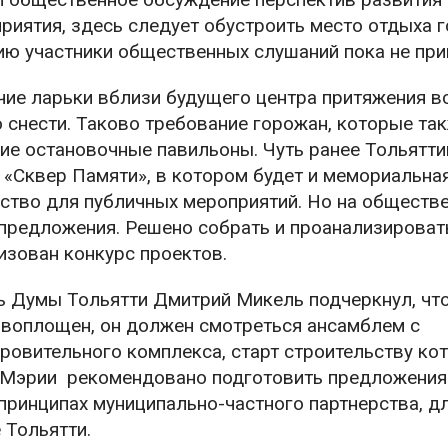
приятия, здесь следует обустроить место отдыха г
нию участники общественных слушаний пока не при
чие ларьки вблизи будущего центра притяжения в
снести. Таково требование горожан, которые так
ие остановочные павильоны. Чуть ранее Тольятти
«Сквер Памяти», в котором будет и мемориальная
нство для публичных мероприятий. Но на обществ
предложения. Решено собрать и проанализироват
изован конкурс проектов.
 Думы Тольятти Дмитрий Микель подчеркнул, что
т воплощен, он должен смотреться ансамблем с
ровительного комплекса, старт строительству ко
. Мэрии рекомендовано подготовить предложения
 принципах муниципально-частного партнерства, д
е Тольятти.