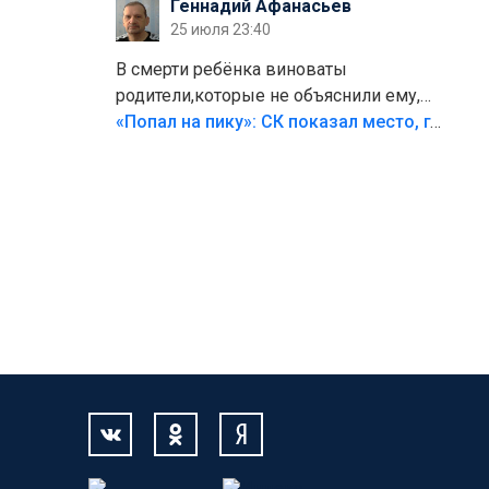
Геннадий Афанасьев
25 июля 23:40
В смерти ребёнка виноваты
родители,которые не объяснили ему,
что такое хорошо и что такое плохо!
«Попал на пику»: СК показал место, где был смертельно травмирован ребенок в Тольятти
Лезть через такой забор,верх
безумия,есть же калитка,ворота!
Жалко ребёнка,но он сам выбрал свою
судьбу.