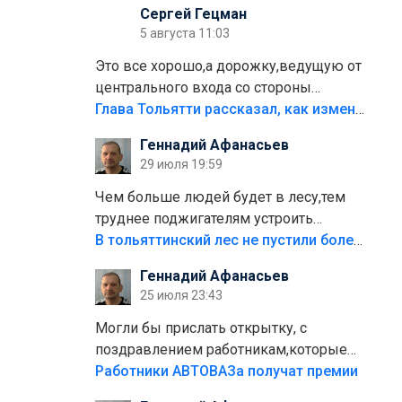
Сергей Гецман
5 августа 11:03
Это все хорошо,а дорожку,ведущую от
центрального входа со стороны
кафе"Мираж" к аттракционам слабо
Глава Тольятти рассказал, как изменится парк Центрального района
доделать?А то бордюры положили,а
Геннадий Афанасьев
плитки не хватило,т.к.осенью и зимой
29 июля 19:59
лежала в парке и испортилась.Да
еще,видимо,часть украли.
Чем больше людей будет в лесу,тем
труднее поджигателям устроить
пожар.Тех кто разводит костры,тех
В тольяттинский лес не пустили более тысячи автомобилей
надо безбожно штрафовать.Камер
Геннадий Афанасьев
полно стоит,почему водители всё
25 июля 23:43
равно едут в лес? Штрафы мизерные.
Могли бы прислать открытку, с
поздравлением работникам,которые
больше сорока лет отработали на
Работники АВТОВАЗа получат премии
предприятии.