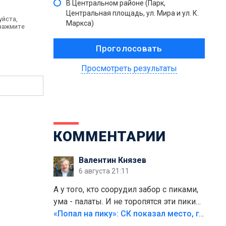
В Центральном районе (Парк,
Центральная площадь, ул. Мира и ул. К.
уйста,
Маркса)
 нажмите
Просмотреть результаты
КОММЕНТАРИИ
Валентин Князев
6 августа 21:11
А у того, кто соорудил забор с пиками,
ума - палаты. И не торопятся эти пики
срезать
«Попал на пику»: СК показал место, где был смертельно травмирован ребенок в Тольятти