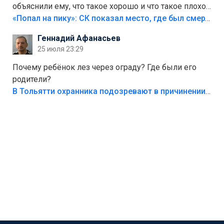
объяснили ему, что такое хорошо и что такое плохо!
Лезть через такой забор,верх безумия,есть же
«Попал на пику»: СК показал место, где был смертельно травмирован ребенок в Тольятти
калитка,ворота! Жалко ребёнка,но он сам выбрал
Геннадий Афанасьев
свою судьбу.
25 июля 23:29
Почему ребёнок лез через ограду? Где были его
родители?
В Тольятти охранника подозревают в причинении смерти ребенку