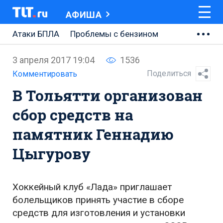
АФИША
Атаки БПЛА
Проблемы с бензином
АВТОВАЗ
3 апреля 2017 19:04
1536
Ремонт Центральной площади
Поделиться
Комментировать
В Тольятти организован
Ремонт Обводного шоссе
сбор средств на
Набережная Тольятти
памятник Геннадию
Неделя Тольятти
Цыгурову
Хоккейный клуб «Лада» приглашает
болельщиков принять участие в сборе
средств для изготовления и установки