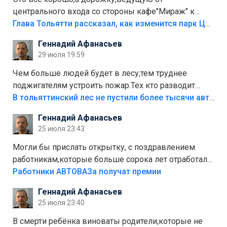
центрального входа со стороны кафе"Мираж" к
аттракционам слабо доделать?А то бордюры
Глава Тольятти рассказал, как изменится парк Центрального района
положили,а плитки не хватило,т.к.осенью и зимой
Геннадий Афанасьев
лежала в парке и испортилась.Да еще,видимо,часть
29 июля 19:59
украли.
Чем больше людей будет в лесу,тем труднее
поджигателям устроить пожар.Тех кто разводит
костры,тех надо безбожно штрафовать.Камер полно
В тольяттинский лес не пустили более тысячи автомобилей
стоит,почему водители всё равно едут в лес?
Геннадий Афанасьев
Штрафы мизерные.
25 июля 23:43
Могли бы прислать открытку, с поздравлением
работникам,которые больше сорока лет отработали
на предприятии.
Работники АВТОВАЗа получат премии
Геннадий Афанасьев
25 июля 23:40
В смерти ребёнка виноваты родители,которые не