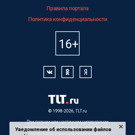
Правила портала
Политика конфиденциальности
© 1998-2026, TLT.ru
При полном или частичном цитировании
материалов, ссылка на TLT.ru обязательна.
Уведомление об использовании файлов
Для Интернет-изданий гиперссылка на