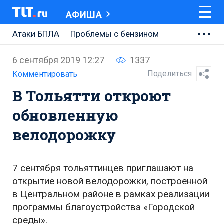
АФИША
Атаки БПЛА
Проблемы с бензином
АВТОВАЗ
6 сентября 2019 12:27
1337
Ремонт Центральной площади
Поделиться
Комментировать
В Тольятти откроют
Ремонт Обводного шоссе
обновленную
Набережная Тольятти
велодорожку
Неделя Тольятти
7 сентября тольяттинцев приглашают на
открытие новой велодорожки, построенной
в Центральном районе в рамках реализации
программы благоустройства «Городской
среды».