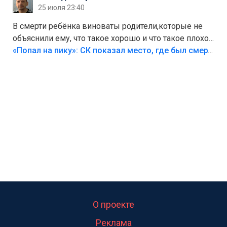
25 июля 23:40
В смерти ребёнка виноваты родители,которые не
объяснили ему, что такое хорошо и что такое плохо!
Лезть через такой забор,верх безумия,есть же
«Попал на пику»: СК показал место, где был смертельно травмирован ребенок в Тольятти
калитка,ворота! Жалко ребёнка,но он сам выбрал
свою судьбу.
О проекте
Реклама