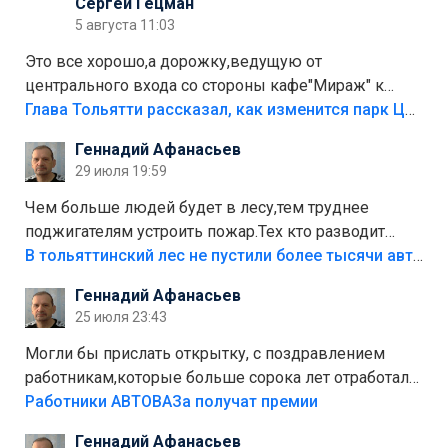
Сергей Гецман
5 августа 11:03
Это все хорошо,а дорожку,ведущую от
центрального входа со стороны кафе"Мираж" к
аттракционам слабо доделать?А то бордюры
Глава Тольятти рассказал, как изменится парк Центрального района
положили,а плитки не хватило,т.к.осенью и зимой
Геннадий Афанасьев
лежала в парке и испортилась.Да еще,видимо,часть
29 июля 19:59
украли.
Чем больше людей будет в лесу,тем труднее
поджигателям устроить пожар.Тех кто разводит
костры,тех надо безбожно штрафовать.Камер полно
В тольяттинский лес не пустили более тысячи автомобилей
стоит,почему водители всё равно едут в лес?
Геннадий Афанасьев
Штрафы мизерные.
25 июля 23:43
Могли бы прислать открытку, с поздравлением
работникам,которые больше сорока лет отработали
на предприятии.
Работники АВТОВАЗа получат премии
Геннадий Афанасьев