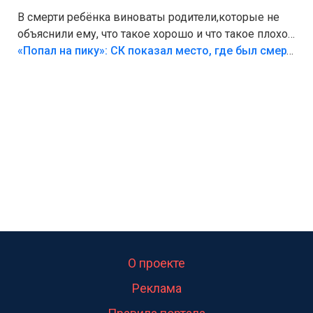
В смерти ребёнка виноваты родители,которые не
объяснили ему, что такое хорошо и что такое плохо!
Лезть через такой забор,верх безумия,есть же
«Попал на пику»: СК показал место, где был смертельно травмирован ребенок в Тольятти
калитка,ворота! Жалко ребёнка,но он сам выбрал
свою судьбу.
О проекте
Реклама