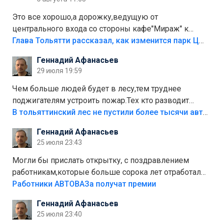
Это все хорошо,а дорожку,ведущую от
центрального входа со стороны кафе"Мираж" к
аттракционам слабо доделать?А то бордюры
Глава Тольятти рассказал, как изменится парк Центрального района
положили,а плитки не хватило,т.к.осенью и зимой
Геннадий Афанасьев
лежала в парке и испортилась.Да еще,видимо,часть
29 июля 19:59
украли.
Чем больше людей будет в лесу,тем труднее
поджигателям устроить пожар.Тех кто разводит
костры,тех надо безбожно штрафовать.Камер полно
В тольяттинский лес не пустили более тысячи автомобилей
стоит,почему водители всё равно едут в лес?
Геннадий Афанасьев
Штрафы мизерные.
25 июля 23:43
Могли бы прислать открытку, с поздравлением
работникам,которые больше сорока лет отработали
на предприятии.
Работники АВТОВАЗа получат премии
Геннадий Афанасьев
25 июля 23:40