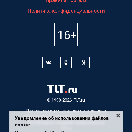
Правила портала
Политика конфиденциальности
© 1998-2026, TLT.ru
При полном или частичном цитировании
материалов, ссылка на TLT.ru обязательна.
Уведомление об использовании файлов
Для Интернет-изданий гиперссылка на
cookie
TLT.ru