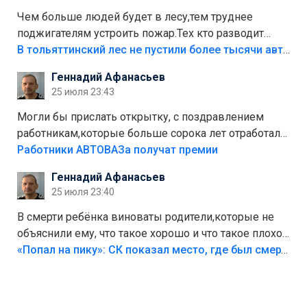
Чем больше людей будет в лесу,тем труднее
поджигателям устроить пожар.Тех кто разводит
костры,тех надо безбожно штрафовать.Камер полно
В тольяттинский лес не пустили более тысячи автомобилей
стоит,почему водители всё равно едут в лес?
Геннадий Афанасьев
Штрафы мизерные.
25 июля 23:43
Могли бы прислать открытку, с поздравлением
работникам,которые больше сорока лет отработали
на предприятии.
Работники АВТОВАЗа получат премии
Геннадий Афанасьев
25 июля 23:40
В смерти ребёнка виноваты родители,которые не
объяснили ему, что такое хорошо и что такое плохо!
Лезть через такой забор,верх безумия,есть же
«Попал на пику»: СК показал место, где был смертельно травмирован ребенок в Тольятти
калитка,ворота! Жалко ребёнка,но он сам выбрал
свою судьбу.