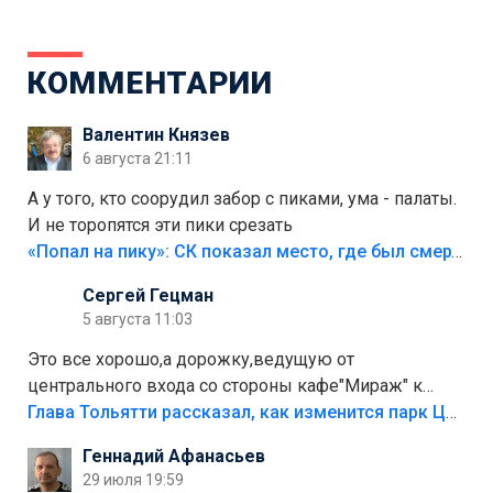
КОММЕНТАРИИ
Валентин Князев
6 августа 21:11
А у того, кто соорудил забор с пиками, ума - палаты.
И не торопятся эти пики срезать
«Попал на пику»: СК показал место, где был смертельно травмирован ребенок в Тольятти
Сергей Гецман
5 августа 11:03
Это все хорошо,а дорожку,ведущую от
центрального входа со стороны кафе"Мираж" к
аттракционам слабо доделать?А то бордюры
Глава Тольятти рассказал, как изменится парк Центрального района
положили,а плитки не хватило,т.к.осенью и зимой
Геннадий Афанасьев
лежала в парке и испортилась.Да еще,видимо,часть
29 июля 19:59
украли.