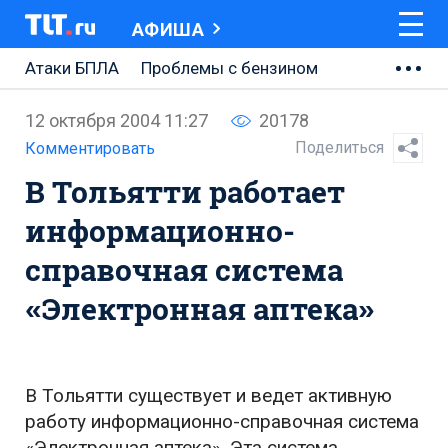
АФИША
Атаки БПЛА
Проблемы с бензином
АВТОВАЗ
12 октября 2004 11:27
20178
Ремонт Центральной площади
Поделиться
Комментировать
В Тольятти работает
Ремонт Обводного шоссе
информационно-
Набережная Тольятти
справочная система
Неделя Тольятти
«Электронная аптека»
В Тольятти существует и ведет активную
работу информационно-справочная система
«Электронная аптека». Эта система