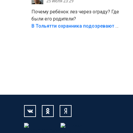
25 июля 23:29
Жалко ребёнка,но он сам выбрал свою
судьбу.
Почему ребёнок лез через ограду? Где
были его родители?
В Тольятти охранника подозревают в причинении смерти ребенку