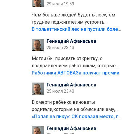
29 июля 19:59
лежала в парке и испортилась.Да
еще,видимо,часть украли.
Чем больше людей будет в лесу,тем
труднее поджигателям устроить
пожар.Тех кто разводит костры,тех
В тольяттинский лес не пустили более тысячи автомобилей
надо безбожно штрафовать.Камер
Геннадий Афанасьев
полно стоит,почему водители всё
25 июля 23:43
равно едут в лес? Штрафы мизерные.
Могли бы прислать открытку, с
поздравлением работникам,которые
больше сорока лет отработали на
Работники АВТОВАЗа получат премии
предприятии.
Геннадий Афанасьев
25 июля 23:40
В смерти ребёнка виноваты
родители,которые не объяснили ему,
что такое хорошо и что такое плохо!
«Попал на пику»: СК показал место, где был смертельно травмирован ребенок в Тольятти
Лезть через такой забор,верх
Геннадий Афанасьев
безумия,есть же калитка,ворота!