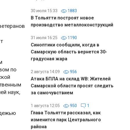
30 июля 15:33
1883
В Тольятти построят новое
производство металлоконструкций
ветеранов
31 июля 16:25
1190
ит
Синоптики сообщили, когда в
Самарскую область вернется 30-
градусная жара
м
вом по
2 августа 14:09
956
ской
Атака БПЛА на склад WB: Жителей
ственным
Самарской области просят следить
ей наук,
за самочувствием
1 августа 12:05
950
1
одежью
Глава Тольятти рассказал, как
изменится парк Центрального
района