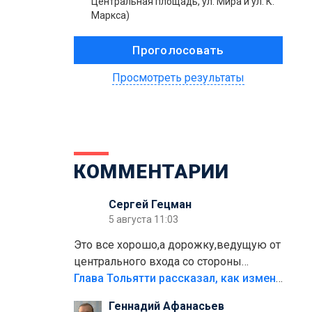
Центральная площадь, ул. Мира и ул. К.
Маркса)
Просмотреть результаты
КОММЕНТАРИИ
Сергей Гецман
5 августа 11:03
Это все хорошо,а дорожку,ведущую от
центрального входа со стороны
кафе"Мираж" к аттракционам слабо
Глава Тольятти рассказал, как изменится парк Центрального района
доделать?А то бордюры положили,а
Геннадий Афанасьев
плитки не хватило,т.к.осенью и зимой