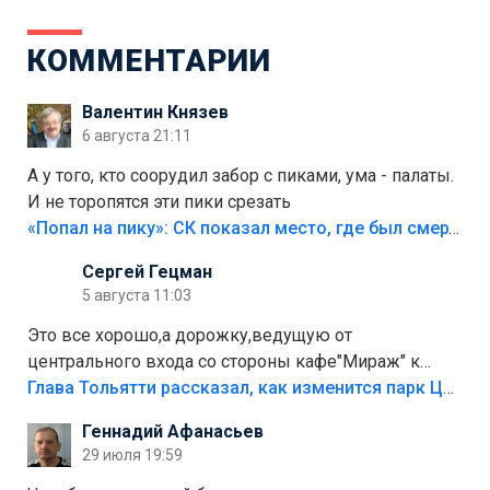
КОММЕНТАРИИ
Валентин Князев
6 августа 21:11
А у того, кто соорудил забор с пиками, ума - палаты.
И не торопятся эти пики срезать
«Попал на пику»: СК показал место, где был смертельно травмирован ребенок в Тольятти
Сергей Гецман
5 августа 11:03
Это все хорошо,а дорожку,ведущую от
центрального входа со стороны кафе"Мираж" к
аттракционам слабо доделать?А то бордюры
Глава Тольятти рассказал, как изменится парк Центрального района
положили,а плитки не хватило,т.к.осенью и зимой
Геннадий Афанасьев
лежала в парке и испортилась.Да еще,видимо,часть
29 июля 19:59
украли.