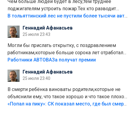
Чем больше людей будет в лесу,тем труднее
поджигателям устроить пожар.Тех кто разводит
костры,тех надо безбожно штрафовать.Камер полно
В тольяттинский лес не пустили более тысячи автомобилей
стоит,почему водители всё равно едут в лес?
Геннадий Афанасьев
Штрафы мизерные.
25 июля 23:43
Могли бы прислать открытку, с поздравлением
работникам,которые больше сорока лет отработали
на предприятии.
Работники АВТОВАЗа получат премии
Геннадий Афанасьев
25 июля 23:40
В смерти ребёнка виноваты родители,которые не
объяснили ему, что такое хорошо и что такое плохо!
Лезть через такой забор,верх безумия,есть же
«Попал на пику»: СК показал место, где был смертельно травмирован ребенок в Тольятти
калитка,ворота! Жалко ребёнка,но он сам выбрал
свою судьбу.