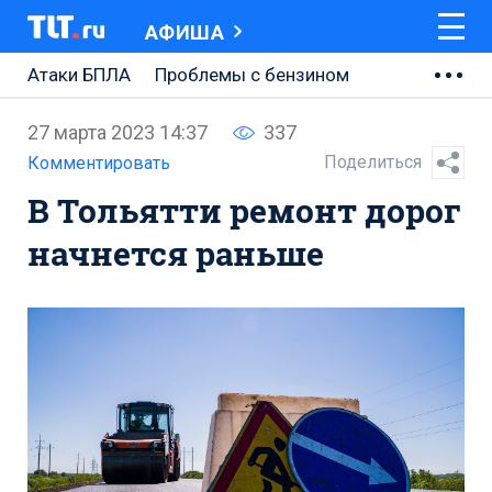
АФИША
Атаки БПЛА
Проблемы с бензином
АВТОВАЗ
27 марта 2023 14:37
337
Ремонт Центральной площади
Поделиться
Комментировать
В Тольятти ремонт дорог
Ремонт Обводного шоссе
начнется раньше
Набережная Тольятти
Неделя Тольятти