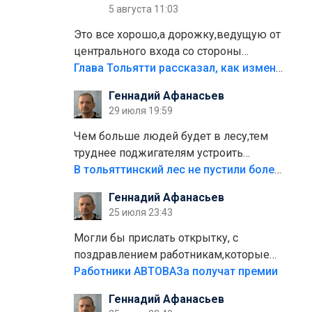
5 августа 11:03
Это все хорошо,а дорожку,ведущую от
центрального входа со стороны
кафе"Мираж" к аттракционам слабо
Глава Тольятти рассказал, как изменится парк Центрального района
доделать?А то бордюры положили,а
Геннадий Афанасьев
плитки не хватило,т.к.осенью и зимой
29 июля 19:59
лежала в парке и испортилась.Да
еще,видимо,часть украли.
Чем больше людей будет в лесу,тем
труднее поджигателям устроить
пожар.Тех кто разводит костры,тех
В тольяттинский лес не пустили более тысячи автомобилей
надо безбожно штрафовать.Камер
Геннадий Афанасьев
полно стоит,почему водители всё
25 июля 23:43
равно едут в лес? Штрафы мизерные.
Могли бы прислать открытку, с
поздравлением работникам,которые
больше сорока лет отработали на
Работники АВТОВАЗа получат премии
предприятии.
Геннадий Афанасьев