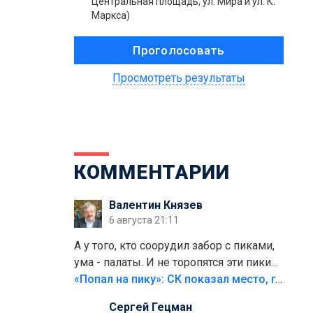
Центральная площадь, ул. Мира и ул. К.
Маркса)
Просмотреть результаты
КОММЕНТАРИИ
Валентин Князев
6 августа 21:11
А у того, кто соорудил забор с пиками,
ума - палаты. И не торопятся эти пики
срезать
«Попал на пику»: СК показал место, где был смертельно травмирован ребенок в Тольятти
Сергей Гецман