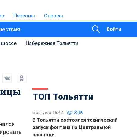
ео
Персоны
Опросы
шествия
Войти
 шоссе
Набережная Тольятти
лицы
ТОП Тольятти
5 августа 16:42
2259
В Тольятти состоялся технический
ачался
запуск фонтана на Центральной
сировать
площади