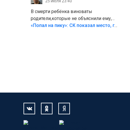
25 июля 23:40
В смерти ребёнка виноваты
родители,которые не объяснили ему,
что такое хорошо и что такое плохо!
«Попал на пику»: СК показал место, где был смертельно травмирован ребенок в Тольятти
Лезть через такой забор,верх
безумия,есть же калитка,ворота!
Жалко ребёнка,но он сам выбрал свою
судьбу.