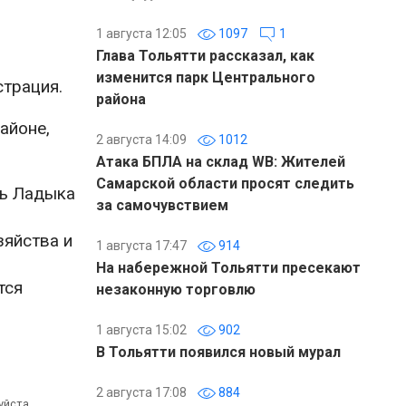
1 августа 12:05
1097
1
Глава Тольятти рассказал, как
изменится парк Центрального
трация.
района
айоне,
2 августа 14:09
1012
Атака БПЛА на склад WB: Жителей
Самарской области просят следить
рь Ладыка
за самочувствием
зяйства и
1 августа 17:47
914
На набережной Тольятти пресекают
тся
незаконную торговлю
1 августа 15:02
902
В Тольятти появился новый мурал
2 августа 17:08
884
уйста,