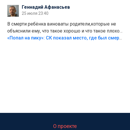
Геннадий Афанасьев
25 июля 23:40
В смерти ребёнка виноваты родители,которые не
объяснили ему, что такое хорошо и что такое плохо!
Лезть через такой забор,верх безумия,есть же
«Попал на пику»: СК показал место, где был смертельно травмирован ребенок в Тольятти
калитка,ворота! Жалко ребёнка,но он сам выбрал
свою судьбу.
О проекте