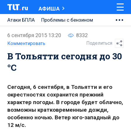
АФИША
Атаки БПЛА
Проблемы с бензином
АВТОВАЗ
6 сентября 2015 13:20
8332
Ремонт Центральной площади
Поделиться
Комментировать
В Тольятти сегодня до 30
Ремонт Обводного шоссе
°C
Набережная Тольятти
Неделя Тольятти
Сегодня, 6 сентября, в Тольятти и его
окрестностях сохранится прежний
характер погоды. В городе будет облачно,
возможны кратковременные дожди,
особенно ночью. Ветер юго-западный до
12 м/с.