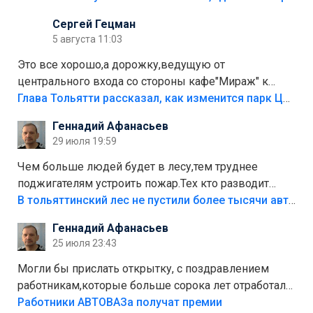
Сергей Гецман
5 августа 11:03
Это все хорошо,а дорожку,ведущую от
центрального входа со стороны кафе"Мираж" к
аттракционам слабо доделать?А то бордюры
Глава Тольятти рассказал, как изменится парк Центрального района
положили,а плитки не хватило,т.к.осенью и зимой
Геннадий Афанасьев
лежала в парке и испортилась.Да еще,видимо,часть
29 июля 19:59
украли.
Чем больше людей будет в лесу,тем труднее
поджигателям устроить пожар.Тех кто разводит
костры,тех надо безбожно штрафовать.Камер полно
В тольяттинский лес не пустили более тысячи автомобилей
стоит,почему водители всё равно едут в лес?
Геннадий Афанасьев
Штрафы мизерные.
25 июля 23:43
Могли бы прислать открытку, с поздравлением
работникам,которые больше сорока лет отработали
на предприятии.
Работники АВТОВАЗа получат премии