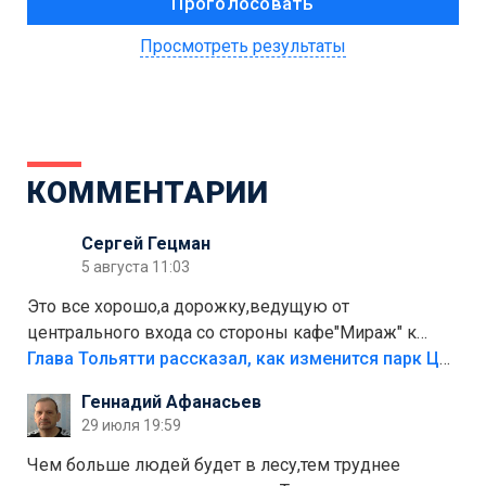
Просмотреть результаты
КОММЕНТАРИИ
Сергей Гецман
5 августа 11:03
Это все хорошо,а дорожку,ведущую от
центрального входа со стороны кафе"Мираж" к
аттракционам слабо доделать?А то бордюры
Глава Тольятти рассказал, как изменится парк Центрального района
положили,а плитки не хватило,т.к.осенью и зимой
Геннадий Афанасьев
лежала в парке и испортилась.Да еще,видимо,часть
29 июля 19:59
украли.
Чем больше людей будет в лесу,тем труднее