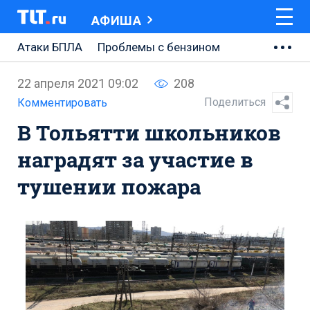
АФИША
Атаки БПЛА
Проблемы с бензином
АВТОВАЗ
22 апреля 2021 09:02
208
Ремонт Центральной площади
Поделиться
Комментировать
В Тольятти школьников
Ремонт Обводного шоссе
наградят за участие в
Набережная Тольятти
тушении пожара
Неделя Тольятти