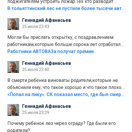
поджигателям устроить пожар.Тех кто разводит
костры,тех надо безбожно штрафовать.Камер полно
В тольяттинский лес не пустили более тысячи автомобилей
стоит,почему водители всё равно едут в лес?
Геннадий Афанасьев
Штрафы мизерные.
25 июля 23:43
Могли бы прислать открытку, с поздравлением
работникам,которые больше сорока лет отработали
на предприятии.
Работники АВТОВАЗа получат премии
Геннадий Афанасьев
25 июля 23:40
В смерти ребёнка виноваты родители,которые не
объяснили ему, что такое хорошо и что такое плохо!
Лезть через такой забор,верх безумия,есть же
«Попал на пику»: СК показал место, где был смертельно травмирован ребенок в Тольятти
калитка,ворота! Жалко ребёнка,но он сам выбрал
Геннадий Афанасьев
свою судьбу.
25 июля 23:29
Почему ребёнок лез через ограду? Где были его
родители?