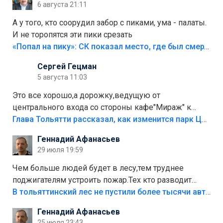
6 августа 21:11
А у того, кто соорудил забор с пиками, ума - палаты.
И не торопятся эти пики срезать
«Попал на пику»: СК показал место, где был смертельно травмирован ребенок в Тольятти
Сергей Гецман
5 августа 11:03
Это все хорошо,а дорожку,ведущую от
центрального входа со стороны кафе"Мираж" к
аттракционам слабо доделать?А то бордюры
Глава Тольятти рассказал, как изменится парк Центрального района
положили,а плитки не хватило,т.к.осенью и зимой
Геннадий Афанасьев
лежала в парке и испортилась.Да еще,видимо,часть
29 июля 19:59
украли.
Чем больше людей будет в лесу,тем труднее
поджигателям устроить пожар.Тех кто разводит
костры,тех надо безбожно штрафовать.Камер полно
В тольяттинский лес не пустили более тысячи автомобилей
стоит,почему водители всё равно едут в лес?
Геннадий Афанасьев
Штрафы мизерные.
25 июля 23:43