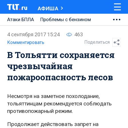
АФИША
Атаки БПЛА
Проблемы с бензином
АВТОВАЗ
4 сентября 2017 15:24
463
Ремонт Центральной площади
Поделиться
Комментировать
В Тольятти сохраняется
Ремонт Обводного шоссе
чрезвычайная
Набережная Тольятти
пожароопасность лесов
Неделя Тольятти
Несмотря на заметное похолодание,
тольяттинцам рекомендуется соблюдать
противопожарный режим.
Продолжает действовать запрет на