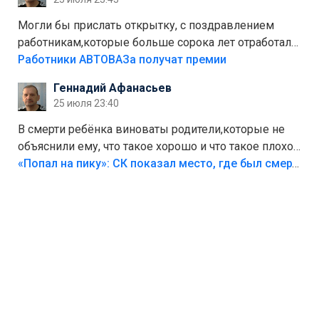
Могли бы прислать открытку, с поздравлением
работникам,которые больше сорока лет отработали
на предприятии.
Работники АВТОВАЗа получат премии
Геннадий Афанасьев
25 июля 23:40
В смерти ребёнка виноваты родители,которые не
объяснили ему, что такое хорошо и что такое плохо!
Лезть через такой забор,верх безумия,есть же
«Попал на пику»: СК показал место, где был смертельно травмирован ребенок в Тольятти
калитка,ворота! Жалко ребёнка,но он сам выбрал
свою судьбу.